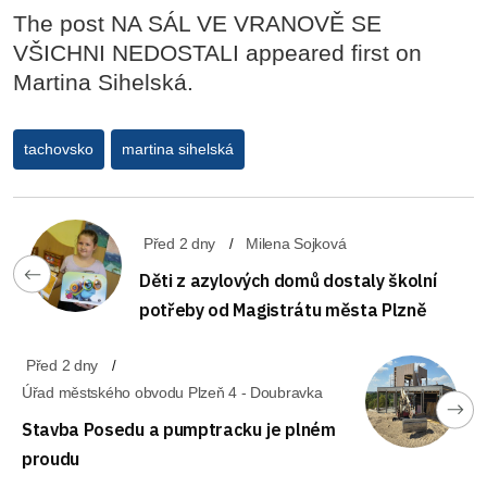
The post NA SÁL VE VRANOVĚ SE
VŠICHNI NEDOSTALI appeared first on
Martina Sihelská.
tachovsko
martina sihelská
Před 2 dny
Milena Sojková
Děti z azylových domů dostaly školní
potřeby od Magistrátu města Plzně
Před 2 dny
Úřad městského obvodu Plzeň 4 - Doubravka
Stavba Posedu a pumptracku je plném
proudu