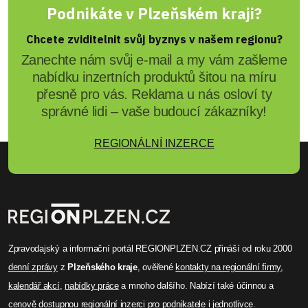
Podnikáte v Plzeňském kraji?
Chcete zviditelnit svůj byznys v našem regionu?
Zanechte nám svůj e-mail a my vám zašleme
nabídku inzertních produktů šitou na míru
přesně pro vás. Reklama u nás osloví ty
správné lidi – vaše budoucí zákazníky!
REGIONÁLNÍ INZERCE
Zpravodajský a informační portál REGIONPLZEN.CZ přináší od roku 2000
denní zprávy
z
Plzeňského kraje
, ověřené
kontakty na regionální firmy
,
kalendář akcí
,
nabídky práce
a mnoho dalšího. Nabízí také účinnou a
cenově dostupnou
regionální inzerci
pro podnikatele i jednotlivce.