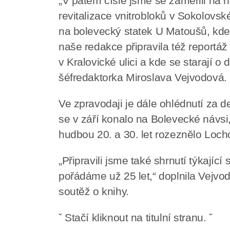
„V pátém čísle jsme se zaměřili na
revitalizace vnitrobloků v Sokolovsk
na bolevecký statek U Matoušů, kde 
naše redakce připravila též reportáž 
v Kralovické ulici a kde se starají o
šéfredaktorka Miroslava Vejvodová.
Ve zpravodaji je dále ohlédnutí za
se v září konalo na Bolevecké návs
hudbou 20. a 30. let rozeznělo Loch
„Připravili jsme také shrnutí týkající
pořádáme už 25 let,“ doplnila Vejvod
soutěž o knihy.
ˇ Stačí kliknout na titulní stranu. ˇ