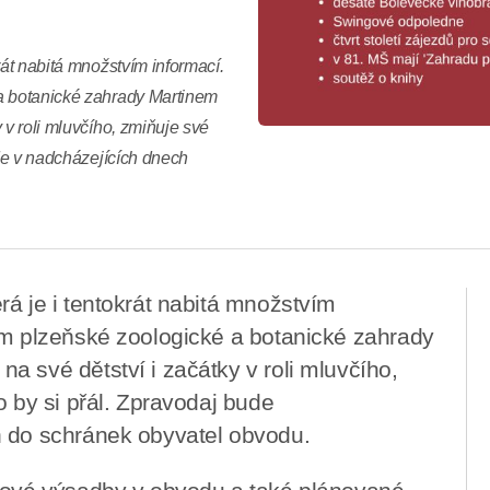
rát nabitá množstvím informací.
 a botanické zahrady Martinem
 v roli mluvčího, zmiňuje své
ude v nadcházejících dnech
rá je i tentokrát nabitá množstvím
ím plzeňské zoologické a botanické zahrady
a své dětství i začátky v roli mluvčího,
o by si přál. Zpravodaj bude
n do schránek obyvatel obvodu.