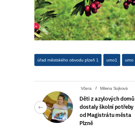
úřad městského obvodu plzeň 1
umo1
umo 
Včera
Milena Sojková
Děti z azylových domů
dostaly školní potřeby
od Magistrátu města
Plzně