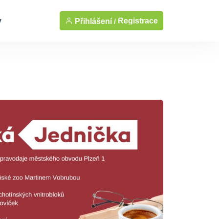
y
Registrace
Přihlášení /