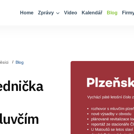
Home
Zprávy
Video
Kalendář
Blog
Firm
ěsíci
Blog
ednička
luvčím