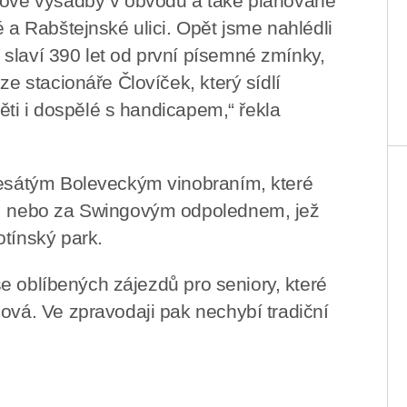
 nové výsadby v obvodu a také plánované
é a Rabštejnské ulici. Opět jsme nahlédli
slaví 390 let od první písemné zmínky,
ze stacionáře Človíček, který sídlí
 děti i dospělé s handicapem,“ řekla
 desátým Boleveckým vinobraním, které
i, nebo za Swingovým odpolednem, jež
otínský park.
 se oblíbených zájezdů pro seniory, které
ová. Ve zpravodaji pak nechybí tradiční