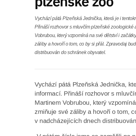
plzeňské zoo
Vychází pátá Plzeňská Jednička, která je i tentok
Přináší rozhovor s mluvčím plzeňské zoologické
Vobrubou, který vzpomíná na své dětství i začátky
záliby a hovoří o tom, co by si přál. Zpravodaj b
distribuován do schránek obyvatel.
Vychází pátá Plzeňská Jednička, kte
informací. Přináší rozhovor s mluvč
Martinem Vobrubou, který vzpomíná n
zmiňuje své záliby a hovoří o tom, c
v nadcházejících dnech distribuová