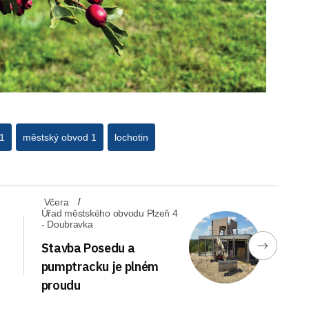
1
městský obvod 1
lochotin
Včera
Úřad městského obvodu Plzeň 4
- Doubravka
Stavba Posedu a
pumptracku je plném
proudu