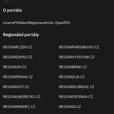
O portálu
Inzerce
Přihlášení
Registrace
Archiv Zpráv
RSS
Regionální portály
REGIONPLZEN.CZ
REGIONPARDUBICKO.CZ
REGIONZAPAD.CZ
REGIONVYSOCINA.CZ
REGIONJIH.CZ
REGIONBRNO.CZ
REGIONPRAHA.CZ
REGIONZLIN.CZ
REGIONUSTI.CZ
REGIONOLOMOUC.CZ
REGIONLIBERECKO.CZ
REGIONOSTRAVA.CZ
REGIONHRADEC.CZ
REGION24.CZ