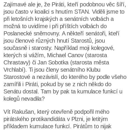
Zajímavé ale je, že Piráti, kteří podobnou věc šíří,
jsou často v koalici s hnutím STAN. Viděli jsme to
při letošních krajských a senátních volbách a
možná to uvidíme i při příštích volbách do
Poslanecké sněmovny. A někteří senátoři, kteří
jsou členové různých hnutí Starostů, jsou
současně i starosty. Například moji kolegové,
kterých si vážím, Michael Canov (starosta
Chrastavy) či Jan Sobotka (starosta města
Vrchlabí). Ti jsou členy senátního Klubu
Starostové a nezávislí, do kterého by podle všeho
zamířili i Piráti, pokud by se z nich někdo do
Senátu dostal. Tam by pak ta kumulace funkcí u
kolegů nevadila?
Vít Rakušan, který otevřeně podpořil mého
pirátského protikandidáta v Plzni, je letitým
příkladem kumulace funkcí. Pirátům to nijak