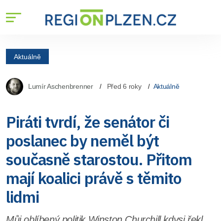
Aktuálně
Lumír Aschenbrenner
Před 6 roky
Aktuálně
Piráti tvrdí, že senátor či
poslanec by neměl být
současně starostou. Přitom
mají koalici právě s těmito
lidmi
Můj oblíbený politik Winston Churchill kdysi řekl,