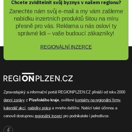
Chcete zviditelnit svůj byznys v našem regionu?
Zanechte nám svůj e-mail a my vám zašleme
nabídku inzertních produktů šitou na míru
přesně pro vás. Reklama u nás osloví ty
správné lidi – vaše budoucí zákazníky!
REGIONÁLNÍ INZERCE
Zpravodajský a informační portál REGIONPLZEN.CZ přináší od roku 2000
denní zprávy
z
Plzeňského kraje
, ověřené
kontakty na regionální firmy
,
kalendář akcí
,
nabídky práce
a mnoho dalšího. Nabízí také účinnou a
cenově dostupnou
regionální inzerci
pro podnikatele i jednotlivce.