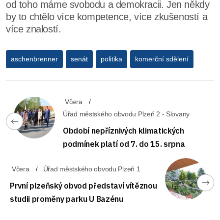
od toho máme svobodu a demokracii. Jen někdy
by to chtělo více kompetence, více zkušeností a
více znalostí.
aschenbrenner
senát
politika
komerční sdělení
Včera
Úřad městského obvodu Plzeň 2 - Slovany
Období nepříznivých klimatických
podmínek platí od 7. do 15. srpna
Včera
Úřad městského obvodu Plzeň 1
První plzeňský obvod představí vítěznou
studii proměny parku U Bazénu