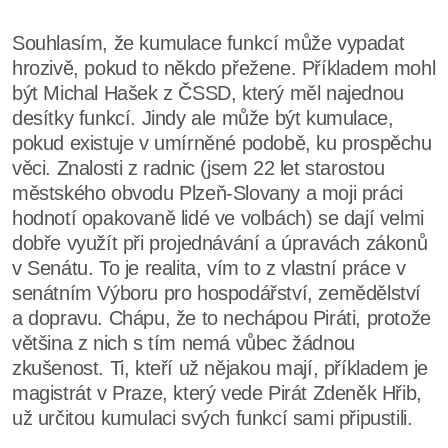
Souhlasím, že kumulace funkcí může vypadat
hrozivě, pokud to někdo přežene. Příkladem mohl
být Michal Hašek z ČSSD, který měl najednou
desítky funkcí. Jindy ale může být kumulace,
pokud existuje v umírněné podobě, ku prospěchu
věci. Znalosti z radnic (jsem 22 let starostou
městského obvodu Plzeň-Slovany a moji práci
hodnotí opakovaně lidé ve volbách) se dají velmi
dobře využít při projednávání a úpravách zákonů
v Senátu. To je realita, vím to z vlastní práce v
senátním Výboru pro hospodářství, zemědělství
a dopravu. Chápu, že to nechápou Piráti, protože
většina z nich s tím nemá vůbec žádnou
zkušenost. Ti, kteří už nějakou mají, příkladem je
magistrát v Praze, který vede Pirát Zdeněk Hřib,
už určitou kumulaci svých funkcí sami připustili.