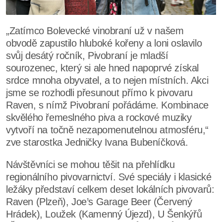
„Zatímco Bolevecké vinobraní už v našem
obvodě zapustilo hluboké kořeny a loni oslavilo
svůj desátý ročník, Pivobraní je mladší
sourozenec, který si ale hned napoprvé získal
srdce mnoha obyvatel, a to nejen místních. Akci
jsme se rozhodli přesunout přímo k pivovaru
Raven, s nímž Pivobraní pořádáme. Kombinace
skvělého řemeslného piva a rockové muziky
vytvoří na točně nezapomenutelnou atmosféru,“
zve starostka Jedničky Ivana Bubeníčková.
Návštěvníci se mohou těšit na přehlídku
regionálního pivovarnictví. Své speciály i klasické
ležáky představí celkem deset lokálních pivovarů:
Raven (Plzeň), Joe’s Garage Beer (Červený
Hrádek), Loužek (Kamenný Újezd), U Šenkýřů