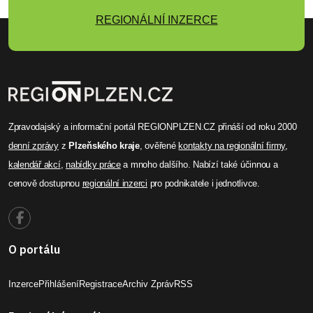
REGIONÁLNÍ INZERCE
Zpravodajský a informační portál REGIONPLZEN.CZ přináší od roku 2000
denní zprávy
z
Plzeňského kraje
, ověřené
kontakty na regionální firmy
,
kalendář akcí
,
nabídky práce
a mnoho dalšího. Nabízí také účinnou a
cenově dostupnou
regionální inzerci
pro podnikatele i jednotlivce.
O portálu
Inzerce
Přihlášení
Registrace
Archiv Zpráv
RSS