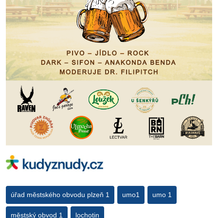
úřad městského obvodu plzeň 1
umo1
umo 1
městský obvod 1
lochotin