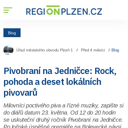
Blog
Úřad městského obvodu Plzeň 1
Před 4 měsíci
Blog
Pivobraní na Jedničce: Rock,
pohoda a deset lokálních
pivovarů
Milovníci poctivého piva a řízné muziky, zapište si
do diářů datum 23. května. Od 12 do 20 hodin
se uskuteční druhý ročník Pivobraní na Jedničce.
Po loňské úspěšné premiéře na Bolevecké návsi