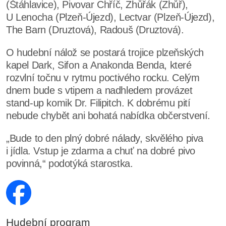
(Štáhlavice), Pivovar Chříč, Zhůřák (Zhůř),
U Lenocha (Plzeň-Újezd), Lectvar (Plzeň-Újezd),
The Barn (Druztová), Radouš (Druztová).
O hudební nálož se postará trojice plzeňských
kapel Dark, Sifon a Anakonda Benda, které
rozvlní točnu v rytmu poctivého rocku. Celým
dnem bude s vtipem a nadhledem provázet
stand-up komik Dr. Filipitch. K dobrému pití
nebude chybět ani bohatá nabídka občerstvení.
„Bude to den plný dobré nálady, skvělého piva
i jídla. Vstup je zdarma a chuť na dobré pivo
povinná,“ podotýká starostka.
Hudební program