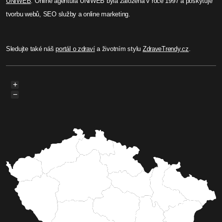
UNIWEB
. Online agentura UNIWEB byla založená v roce 1997 a poskytuje
tvorbu webů, SEO služby a online marketing.
Sledujte také náš
portál o zdraví
a životním stylu
ZdraveTrendy.cz
.
+
−