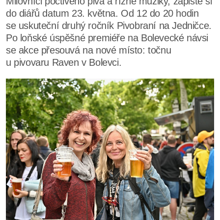
Milovníci poctivého piva a řízné muziky, zapište si
do diářů datum 23. května. Od 12 do 20 hodin
se uskuteční druhý ročník Pivobraní na Jedničce.
Po loňské úspěšné premiéře na Bolevecké návsi
se akce přesouvá na nové místo: točnu
u pivovaru Raven v Bolevci.