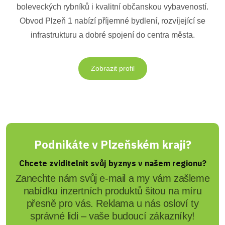
boleveckých rybníků i kvalitní občanskou vybaveností.
Obvod Plzeň 1 nabízí příjemné bydlení, rozvíjející se
infrastrukturu a dobré spojení do centra města.
Zobrazit profil
Podnikáte v Plzeňském kraji?
Chcete zviditelnit svůj byznys v našem regionu?
Zanechte nám svůj e-mail a my vám zašleme
nabídku inzertních produktů šitou na míru
přesně pro vás. Reklama u nás osloví ty
správné lidi – vaše budoucí zákazníky!