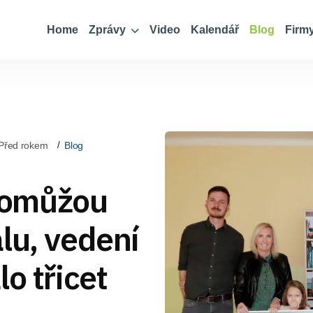
Home
Zprávy
Video
Kalendář
Blog
Firm
Před rokem
Blog
pomůžou
lu, vedení
o třicet