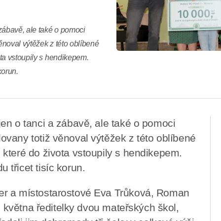
zábavě, ale také o pomoci
noval výtěžek z této oblíbené
ta vstoupily s hendikepem.
korun.
en o tanci a zábavě, ale také o pomoci
vany totiž věnoval výtěžek z této oblíbené
které do života vstoupily s hendikepem.
třicet tisíc korun.
er a místostarostové Eva Trůková, Roman
9. května ředitelky dvou mateřských škol,