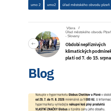
umo 2
umo2
úřad městského obvodu plzeň 
Včera
Úřad městského obvodu Plze
- Slovany
Období nepříznivých
klimatických podmíne
platí od 7. do 15. srpn
Blog