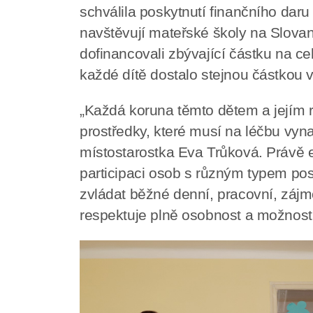
schválila poskytnutí finančního dar
navštěvují mateřské školy na Slova
dofinancovali zbývající částku na cel
každé dítě dostalo stejnou částkou ve
„Každá koruna těmto dětem a jejím 
prostředky, které musí na léčbu vyn
místostarostka Eva Trůková. Právě
participaci osob s různým typem post
zvládat běžné denní, pracovní, zájmo
respektuje plně osobnost a možnosti