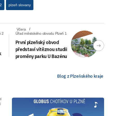
2
plzeň slovany
Včera
ň 2
Úřad městského obvodu Plzeň 1
První plzeňský obvod
představí vítěznou studii
k
proměny parku U Bazénu
a
Blog z Plzeňského kraje