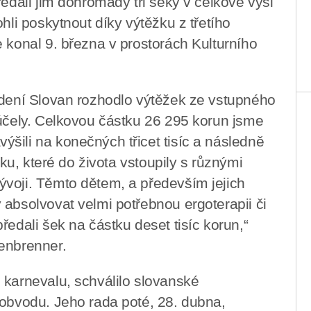
ředali jim dohromady tři šeky v celkové výši
hli poskytnout díky výtěžku z třetího
 konal 9. března v prostorách Kulturního
edení Slovan rozhodlo výtěžek ze vstupného
 účely. Celkovou částku 26 295 korun jsme
šili na konečných třicet tisíc a následně
ěku, které do života vstoupily s různými
voji. Těmto dětem, a především jejich
 absolvovat velmi potřebnou ergoterapii či
ředali šek na částku deset tisíc korun,“
enbrenner.
 karnevalu, schválilo slovanské
 obvodu. Jeho rada poté, 28. dubna,