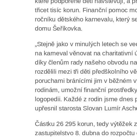
které podpořené děti navštěvují, a p
třicet tisíc korun. Finanční pomoc mo
ročníku dětského karnevalu, který se
domu Šeříkovka.
„Stejně jako v minulých letech se v
na karneval věnovat na charitativní
díky členům rady našeho obvodu navý
rozdělili mezi tři děti předškolního v
poruchami bránícími jim v běžném vý
rodinám, umožní finanční prostředky
logopedii. Každé z rodin jsme dnes p
upřesnil starosta Slovan Lumír Asch
Částku 26 295 korun, tedy výtěžek z
zastupitelstvo 8. dubna do rozpočtu