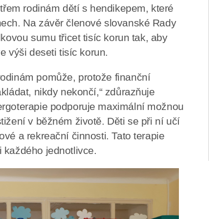
u třem rodinám dětí s hendikepem, které
nech. Na závěr členové slovanské Rady
kovou sumu třicet tisíc korun tak, aby
 výši deseti tisíc korun.
rodinám pomůže, protože finanční
akládat, nikdy nekončí,“ zdůrazňuje
 ergoterapie podporuje maximální možnou
ižení v běžném životě. Děti se při ní učí
vé a rekreační činnosti. Tato terapie
 každého jednotlivce.