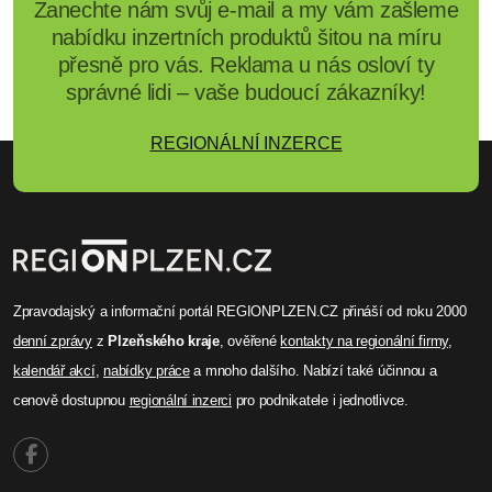
Zanechte nám svůj e-mail a my vám zašleme
nabídku inzertních produktů šitou na míru
přesně pro vás. Reklama u nás osloví ty
správné lidi – vaše budoucí zákazníky!
REGIONÁLNÍ INZERCE
Zpravodajský a informační portál REGIONPLZEN.CZ přináší od roku 2000
denní zprávy
z
Plzeňského kraje
, ověřené
kontakty na regionální firmy
,
kalendář akcí
,
nabídky práce
a mnoho dalšího. Nabízí také účinnou a
cenově dostupnou
regionální inzerci
pro podnikatele i jednotlivce.