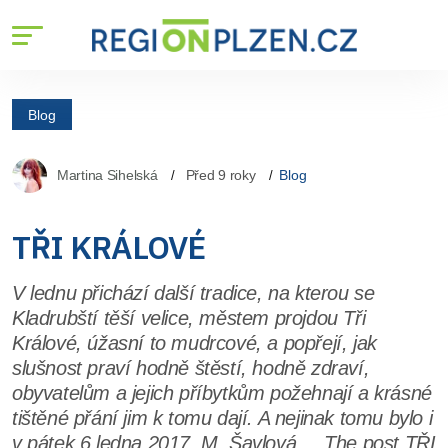
Blog
Martina Sihelská
Před 9 roky
Blog
TŘI KRÁLOVÉ
V lednu přichází další tradice, na kterou se
Kladrubští těší velice, městem projdou Tři
Králové, úžasní to mudrcové, a popřejí, jak
slušnost praví hodně štěstí, hodně zdraví,
obyvatelům a jejich příbytkům požehnají a krásné
tištěné přání jim k tomu dají. A nejinak tomu bylo i
v pátek 6.ledna 2017. M. Šavlová The post TŘI