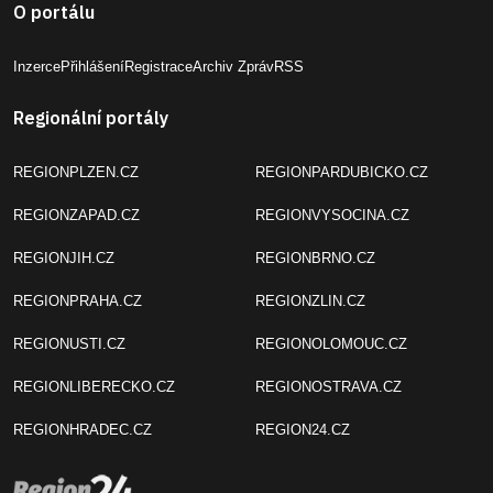
O portálu
Inzerce
Přihlášení
Registrace
Archiv Zpráv
RSS
Regionální portály
REGIONPLZEN.CZ
REGIONPARDUBICKO.CZ
REGIONZAPAD.CZ
REGIONVYSOCINA.CZ
REGIONJIH.CZ
REGIONBRNO.CZ
REGIONPRAHA.CZ
REGIONZLIN.CZ
REGIONUSTI.CZ
REGIONOLOMOUC.CZ
REGIONLIBERECKO.CZ
REGIONOSTRAVA.CZ
REGIONHRADEC.CZ
REGION24.CZ