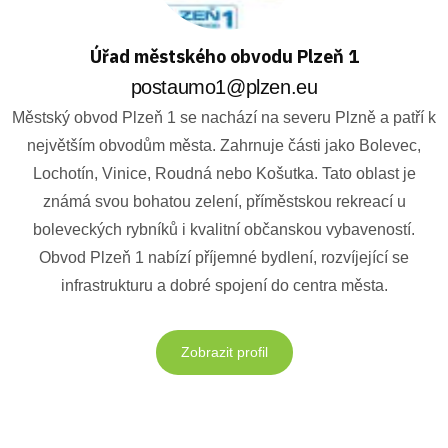
Úřad městského obvodu Plzeň 1
postaumo1@plzen.eu
Městský obvod Plzeň 1 se nachází na severu Plzně a patří k
největším obvodům města. Zahrnuje části jako Bolevec,
Lochotín, Vinice, Roudná nebo Košutka. Tato oblast je
známá svou bohatou zelení, příměstskou rekreací u
boleveckých rybníků i kvalitní občanskou vybaveností.
Obvod Plzeň 1 nabízí příjemné bydlení, rozvíjející se
infrastrukturu a dobré spojení do centra města.
Zobrazit profil