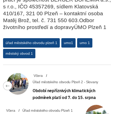
s r.o., IČO 45357269, sídlem Klatovská
410/167, 321 00 Plzeň – kontaktní osoba
Matěj Brož, tel. č. 731 550 603.Odbor
životního prostředí a dopravyÚMO Plzeň 1
úřad městského obvodu plzeň 1
umo1
umo 1
městský obvod 1
Včera
Úřad městského obvodu Plzeň 2 - Slovany
Období nepříznivých klimatických
podmínek platí od 7. do 15. srpna
Včera
Úřad městského obvodu Plzeň 1