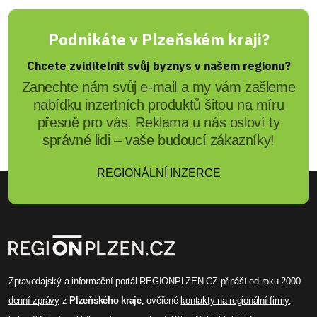
Podnikáte v Plzeňském kraji?
Chcete zviditelnit svůj byznys v našem regionu?
Zanechte nám svůj e-mail a my vám zašleme
nabídku inzertních produktů šitou na míru
přesně pro vás. Reklama u nás osloví ty
správné lidi – vaše budoucí zákazníky!
REGIONÁLNÍ INZERCE
Zpravodajský a informační portál REGIONPLZEN.CZ přináší od roku 2000
denní zprávy
z
Plzeňského kraje
, ověřené
kontakty na regionální firmy
,