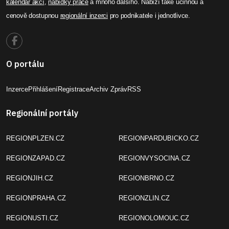
kalendář akcí
,
nabídky práce
a mnoho dalšího. Nabízí také účinnou a
cenově dostupnou
regionální inzerci
pro podnikatele i jednotlivce.
O portálu
Inzerce
Přihlášení
Registrace
Archiv Zpráv
RSS
Regionální portály
REGIONPLZEN.CZ
REGIONPARDUBICKO.CZ
REGIONZAPAD.CZ
REGIONVYSOCINA.CZ
REGIONJIH.CZ
REGIONBRNO.CZ
REGIONPRAHA.CZ
REGIONZLIN.CZ
REGIONUSTI.CZ
REGIONOLOMOUC.CZ