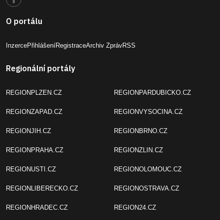
O portálu
Inzerce
Přihlášení
Registrace
Archiv Zpráv
RSS
Regionální portály
REGIONPLZEN.CZ
REGIONPARDUBICKO.CZ
REGIONZAPAD.CZ
REGIONVYSOCINA.CZ
REGIONJIH.CZ
REGIONBRNO.CZ
REGIONPRAHA.CZ
REGIONZLIN.CZ
REGIONUSTI.CZ
REGIONOLOMOUC.CZ
REGIONLIBERECKO.CZ
REGIONOSTRAVA.CZ
REGIONHRADEC.CZ
REGION24.CZ