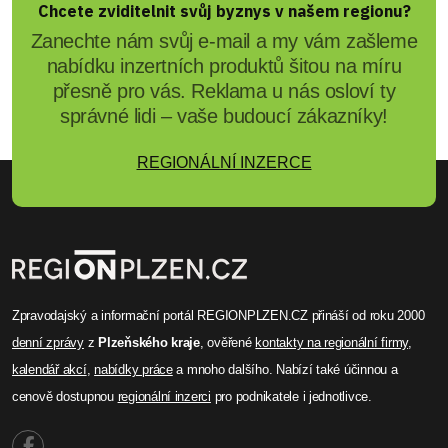
Chcete zviditelnit svůj byznys v našem regionu?
Zanechte nám svůj e-mail a my vám zašleme
nabídku inzertních produktů šitou na míru
přesně pro vás. Reklama u nás osloví ty
správné lidi – vaše budoucí zákazníky!
REGIONÁLNÍ INZERCE
Zpravodajský a informační portál REGIONPLZEN.CZ přináší od roku 2000
denní zprávy
z
Plzeňského kraje
, ověřené
kontakty na regionální firmy
,
kalendář akcí
,
nabídky práce
a mnoho dalšího. Nabízí také účinnou a
cenově dostupnou
regionální inzerci
pro podnikatele i jednotlivce.