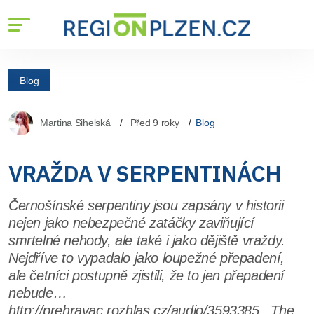
Blog
Martina Sihelská
Před 9 roky
Blog
VRAŽDA V SERPENTINÁCH
Černošínské serpentiny jsou zapsány v historii
nejen jako nebezpečné zatáčky zaviňující
smrtelné nehody, ale také i jako dějiště vraždy.
Nejdříve to vypadalo jako loupežné přepadení,
ale četníci postupně zjistili, že to jen přepadení
nebude…
http://prehravac.rozhlas.cz/audio/3593385 The