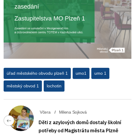
úřad městského obvodu plzeň 1
umo1
umo 1
městský obvod 1
lochotin
Včera
Milena Sojková
Děti z azylových domů dostaly školní
potřeby od Magistrátu města Plzně