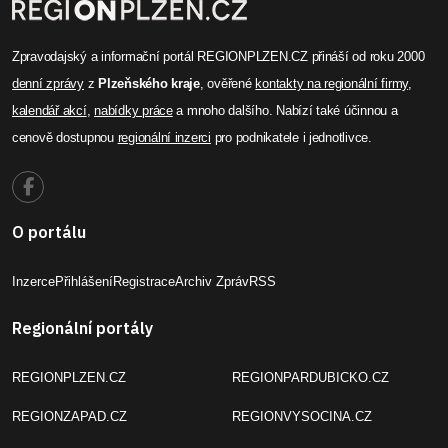
Zpravodajský a informační portál REGIONPLZEN.CZ přináší od roku 2000
denní zprávy
z
Plzeňského kraje
, ověřené
kontakty na regionální firmy
,
kalendář akcí
,
nabídky práce
a mnoho dalšího. Nabízí také účinnou a
cenově dostupnou
regionální inzerci
pro podnikatele i jednotlivce.
O portálu
Inzerce
Přihlášení
Registrace
Archiv Zpráv
RSS
Regionální portály
REGIONPLZEN.CZ
REGIONPARDUBICKO.CZ
REGIONZAPAD.CZ
REGIONVYSOCINA.CZ