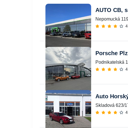
AUTO CB, sp
Nepomucká 119,
4
Porsche Plz
Podnikatelská 1
4
Auto Horský
Skladová 623/1
4