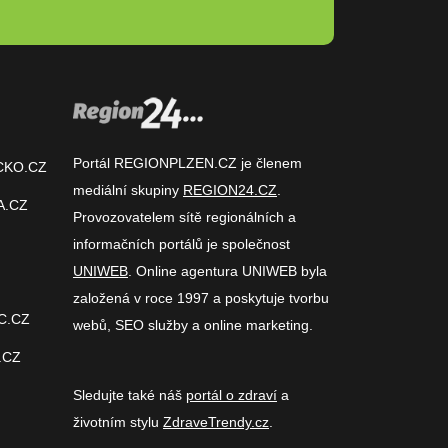
Portál REGIONPLZEN.CZ je členem
CKO.CZ
mediální skupiny
REGION24.CZ
.
A.CZ
Provozovatelem sítě regionálních a
informačních portálů je společnost
UNIWEB
. Online agentura UNIWEB byla
založená v roce 1997 a poskytuje tvorbu
C.CZ
webů, SEO služby a online marketing.
.CZ
Sledujte také náš
portál o zdraví
a
životním stylu
ZdraveTrendy.cz
.