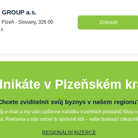
GROUP a.s.
 Plzeň - Slovany, 326 00
Zobrazit
.5
nikáte v Plzeňském kr
Chcete zviditelnit svůj byznys v našem regionu
j e-mail a my vám zašleme nabídku inzertních produktů šitou n
s. Reklama u nás osloví ty správné lidi – vaše budoucí zákazní
REGIONÁLNÍ INZERCE