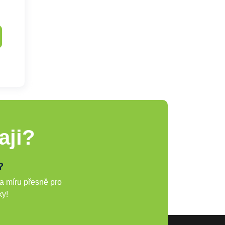
aji?
?
a míru přesně pro
ky!