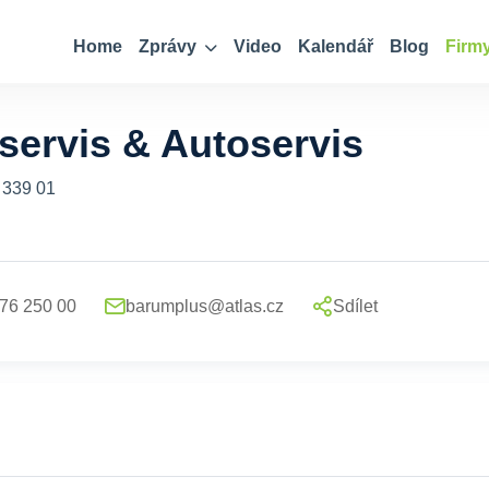
Home
Zprávy
Video
Kalendář
Blog
Firm
ervis & Autoservis
, 339 01
76 250 00
barumplus@atlas.cz
Sdílet