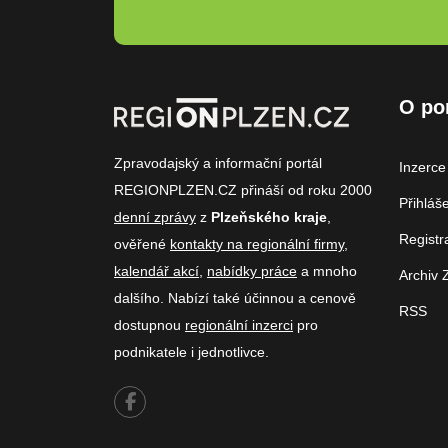
O po
Zpravodajský a informační portál
Inzerce
REGIONPLZEN.CZ přináší od roku 2000
Přihláš
denní zprávy
z
Plzeňského kraje
,
Registr
ověřené
kontakty na regionální firmy
,
kalendář akcí
,
nabídky práce
a mnoho
Archiv 
dalšího. Nabízí také účinnou a cenově
RSS
dostupnou
regionální inzerci
pro
podnikatele i jednotlivce.