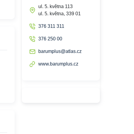
ul. 5. května 113
ul. 5. května, 339 01
376 311 311
376 250 00
barumplus@atlas.cz
www.barumplus.cz