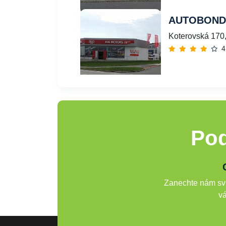
AUTOBOND 
Koterovská 170,
4
Pod
Zanechte nám svů
vá