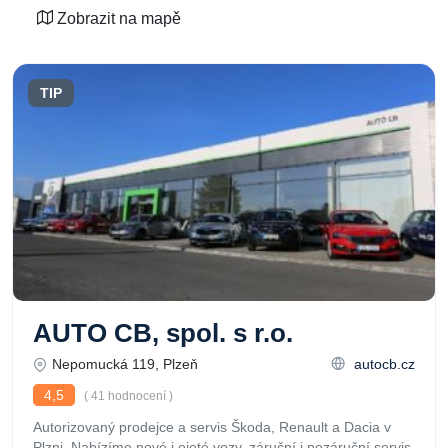
Zobrazit na mapě
TIP
AUTO CB, spol. s r.o.
Nepomucká 119, Plzeň
autocb.cz
4,5
( 41 hodnocení )
Autorizovaný prodejce a servis Škoda, Renault a Dacia v
Plzni. Nabízíme nové i ojeté vozy, záruční i pozáruční servis,