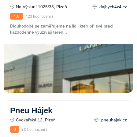
Na Výsluní 1025/33, Plzeň
dajbych4x4.cz
4,8
( 23 hodnocení )
Dlouhodobě se zaměřujeme na lidi, kteří při své práci
každodenně využívají terén...
Pneu Hájek
Cvokařská 12, Plzeň
pneuhajek.cz
0
( 0 hodnocení )