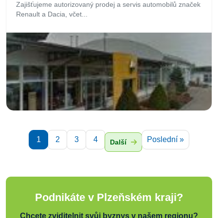
Zajišťujeme autorizovaný prodej a servis automobilů značek
Renault a Dacia, včet...
1
2
3
4
Poslední »
Další
Podnikáte v Plzeňském kraji?
Chcete zviditelnit svůj byznys v našem regionu?