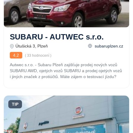
SUBARU - AUTWEC s.r.o.
Útušická 3, Plzeň
subaruplzen.cz
4,2
( 33 hodnocení )
Autwec s.r.o. - Subaru Plzeň zajišťuje prodej nových vozů
SUBARU AWD, ojetých vozů SUBARU a prodej ojetých vozů
i jiných značek z protiúčtů. Máte zájem o testovací jízdu?
TIP