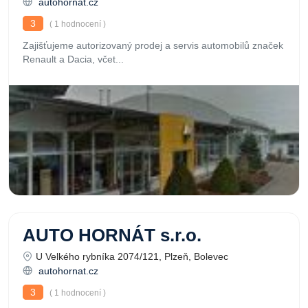
autohornat.cz
3
( 1 hodnocení )
Zajišťujeme autorizovaný prodej a servis automobilů značek
Renault a Dacia, včet...
AUTO HORNÁT s.r.o.
U Velkého rybníka 2074/121, Plzeň, Bolevec
autohornat.cz
3
( 1 hodnocení )