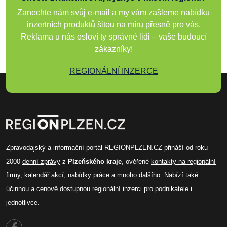
Zanechte nám svůj e-mail a my vám zašleme nabídku
inzertních produktů šitou na míru přesně pro vás.
Reklama u nás osloví ty správné lidi – vaše budoucí
zákazníky!
REGIONÁLNÍ INZERCE
Zpravodajský a informační portál REGIONPLZEN.CZ přináší od roku
2000
denní zprávy
z
Plzeňského kraje
, ověřené
kontakty na regionální
firmy
,
kalendář akcí
,
nabídky práce
a mnoho dalšího. Nabízí také
účinnou a cenově dostupnou
regionální inzerci
pro podnikatele i
jednotlivce.