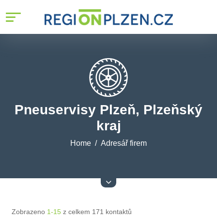
Pneuservisy Plzeň, Plzeňský
kraj
Home
Adresář firem
Zobrazeno
1-15
z celkem 171 kontaktů