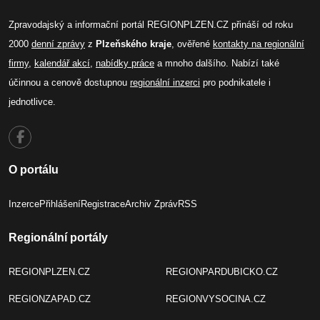
Zpravodajský a informační portál REGIONPLZEN.CZ přináší od roku
2000
denní zprávy
z
Plzeňského kraje
, ověřené
kontakty na regionální
firmy
,
kalendář akcí
,
nabídky práce
a mnoho dalšího. Nabízí také
účinnou a cenově dostupnou
regionální inzerci
pro podnikatele i
jednotlivce.
O portálu
Inzerce
Přihlášení
Registrace
Archiv Zpráv
RSS
Regionální portály
REGIONPLZEN.CZ
REGIONPARDUBICKO.CZ
REGIONZAPAD.CZ
REGIONVYSOCINA.CZ