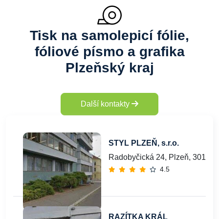
Tisk na samolepicí fólie,
fóliové písmo a grafika
Plzeňský kraj
Další kontakty
STYL PLZEŇ, s.r.o.
Radobyčická 24, Plzeň, 30100
4.5
RAZÍTKA KRÁL