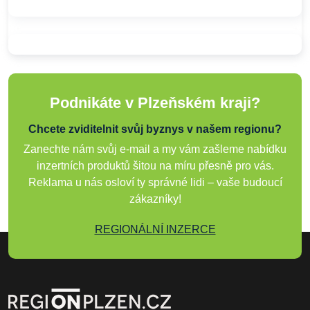
Podnikáte v Plzeňském kraji?
Chcete zviditelnit svůj byznys v našem regionu?
Zanechte nám svůj e-mail a my vám zašleme nabídku
inzertních produktů šitou na míru přesně pro vás.
Reklama u nás osloví ty správné lidi – vaše budoucí
zákazníky!
REGIONÁLNÍ INZERCE