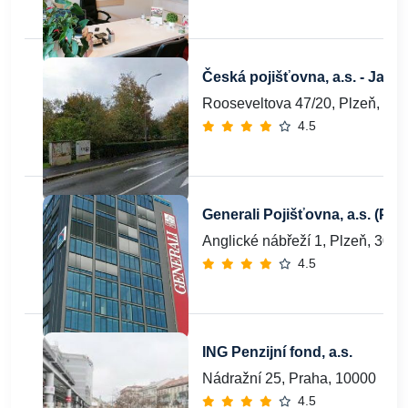
Česká pojišťovna, a.s. - Jan Z
Rooseveltova 47/20, Plzeň, 30
4.5
Generali Pojišťovna, a.s. (Plz
Anglické nábřeží 1, Plzeň, 301
4.5
ING Penzijní fond, a.s.
Nádražní 25, Praha, 10000
4.5