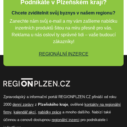
Podnikáte v Plzeňském kraji?
Chcete zviditelnit svůj byznys v našem regionu?
Zanechte nám svůj e-mail a my vám zašleme nabídku
inzertních produktů šitou na míru přesně pro vás.
Reklama u nás osloví ty správné lidi – vaše budoucí
zákazníky!
REGIONÁLNÍ INZERCE
Zpravodajský a informační portál REGIONPLZEN.CZ přináší od roku
2000
denní zprávy
z
Plzeňského kraje
, ověřené
kontakty na regionální
firmy
,
kalendář akcí
,
nabídky práce
a mnoho dalšího. Nabízí také
účinnou a cenově dostupnou
regionální inzerci
pro podnikatele i