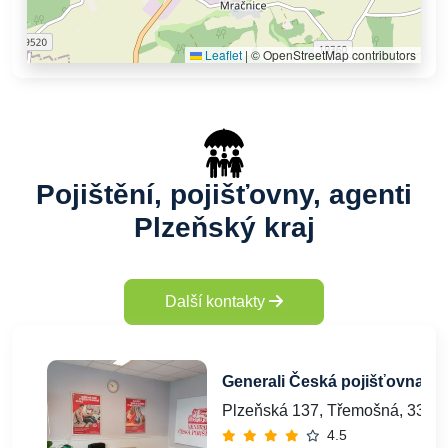
Leaflet
|
© OpenStreetMap contributors
Pojištění, pojišťovny, agenti
Plzeňský kraj
Další kontakty
Generali Česká pojišťovna a.s
Plzeňská 137, Třemošná, 3301
4.5