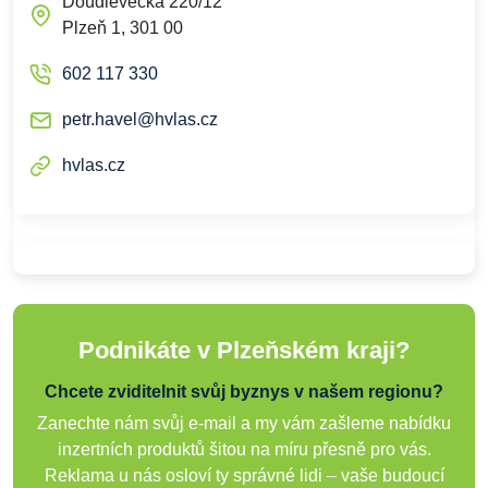
Doudlevecká 220/12
Plzeň 1, 301 00
602 117 330
petr.havel@hvlas.cz
hvlas.cz
Podnikáte v Plzeňském kraji?
Chcete zviditelnit svůj byznys v našem regionu?
Zanechte nám svůj e-mail a my vám zašleme nabídku
inzertních produktů šitou na míru přesně pro vás.
Reklama u nás osloví ty správné lidi – vaše budoucí