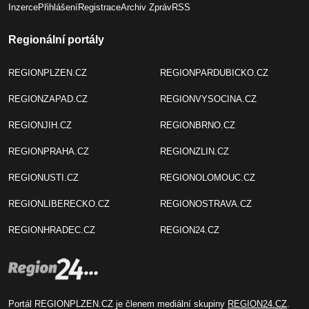
Inzerce
Přihlášení
Registrace
Archiv Zpráv
RSS
Regionální portály
REGIONPLZEN.CZ
REGIONPARDUBICKO.CZ
REGIONZAPAD.CZ
REGIONVYSOCINA.CZ
REGIONJIH.CZ
REGIONBRNO.CZ
REGIONPRAHA.CZ
REGIONZLIN.CZ
REGIONUSTI.CZ
REGIONOLOMOUC.CZ
REGIONLIBERECKO.CZ
REGIONOSTRAVA.CZ
REGIONHRADEC.CZ
REGION24.CZ
Portál REGIONPLZEN.CZ je členem mediální skupiny
REGION24.CZ
.