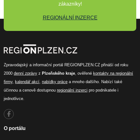
zákazníky!
REGIONÁLNÍ INZERCE
Zpravodajský a informační portál REGIONPLZEN.CZ přináší od roku
2000
denní zprávy
z
Plzeňského kraje
, ověřené
kontakty na regionální
firmy
,
kalendář akcí
,
nabídky práce
a mnoho dalšího. Nabízí také
účinnou a cenově dostupnou
regionální inzerci
pro podnikatele i
jednotlivce.
O portálu