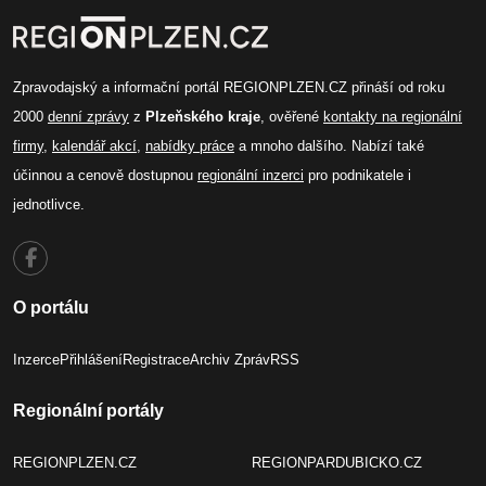
Zpravodajský a informační portál REGIONPLZEN.CZ přináší od roku
2000
denní zprávy
z
Plzeňského kraje
, ověřené
kontakty na regionální
firmy
,
kalendář akcí
,
nabídky práce
a mnoho dalšího. Nabízí také
účinnou a cenově dostupnou
regionální inzerci
pro podnikatele i
jednotlivce.
O portálu
Inzerce
Přihlášení
Registrace
Archiv Zpráv
RSS
Regionální portály
REGIONPLZEN.CZ
REGIONPARDUBICKO.CZ