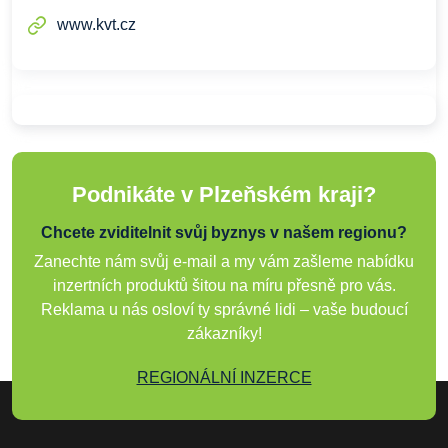
www.kvt.cz
Podnikáte v Plzeňském kraji?
Chcete zviditelnit svůj byznys v našem regionu?
Zanechte nám svůj e-mail a my vám zašleme nabídku
inzertních produktů šitou na míru přesně pro vás.
Reklama u nás osloví ty správné lidi – vaše budoucí
zákazníky!
REGIONÁLNÍ INZERCE