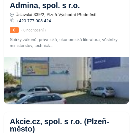
Admina, spol. s r.o.
Úslavská 339/2, Plzeň-Východní Předměstí
+420 777 008 424
0
( 0 hodnocení )
Sbírky zákonů, právnická, ekonomická literatura, věstníky
ministerstev, technick...
Akcie.cz, spol. s r.o. (Plzeň-
město)