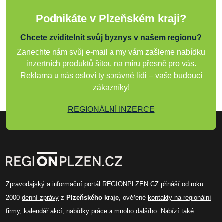
Podnikáte v Plzeňském kraji?
Chcete zviditelnit svůj byznys v našem regionu?
Zanechte nám svůj e-mail a my vám zašleme nabídku
inzertních produktů šitou na míru přesně pro vás.
Reklama u nás osloví ty správné lidi – vaše budoucí
zákazníky!
REGIONÁLNÍ INZERCE
Zpravodajský a informační portál REGIONPLZEN.CZ přináší od roku
2000
denní zprávy
z
Plzeňského kraje
, ověřené
kontakty na regionální
firmy
,
kalendář akcí
,
nabídky práce
a mnoho dalšího. Nabízí také