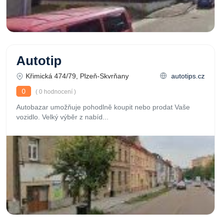
Autotip
Křimická 474/79, Plzeň-Skvrňany
autotips.cz
0
( 0 hodnocení )
Autobazar umožňuje pohodlně koupit nebo prodat Vaše
vozidlo. Velký výběr z nabíd...