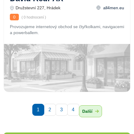
Družstevní 227, Hrádek
all4men.eu
0
( 0 hodnocení )
Provozujeme internetový obchod se čtyřkolkami, navigacemi
a powerballem.
1
2
3
4
Další