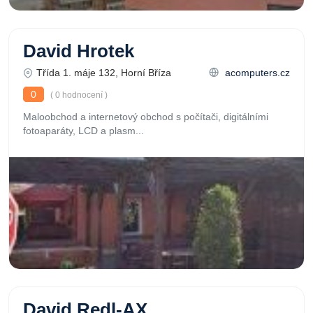
David Hrotek
Třída 1. máje 132, Horní Bříza
acomputers.cz
0
( 0 hodnocení )
Maloobchod a internetový obchod s počítači, digitálními
fotoaparáty, LCD a plasm...
David Redl-AX