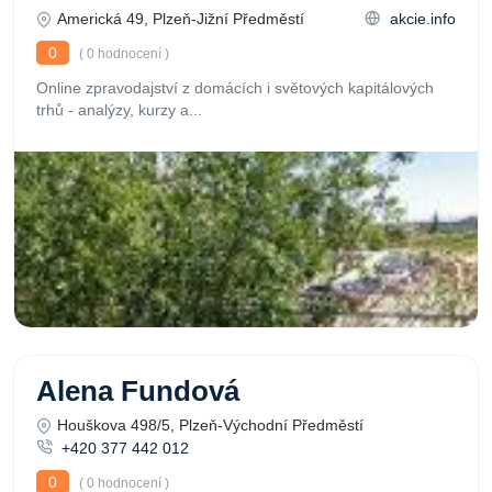
Americká 49, Plzeň-Jižní Předměstí
akcie.info
0
( 0 hodnocení )
Online zpravodajství z domácích i světových kapitálových
trhů - analýzy, kurzy a...
Alena Fundová
Houškova 498/5, Plzeň-Východní Předměstí
+420 377 442 012
0
( 0 hodnocení )