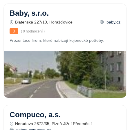
Baby, s.r.o.
Blatenská 227/19, Horažďovice
baby.cz
0
( 0 hodnocení )
Prezentace firem, které nabízejí kojenecké potřeby.
Compuco, a.s.
Nerudova 2672/35, Plzeň-Jižní Předměstí
eshop.compuco.cz