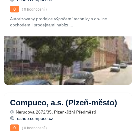
0
( 0 hodnocení )
Autorizovaný prodejce výpočetní techniky s on-line
obchodem i prodejnami nabízí ...
Compuco, a.s. (Plzeň-město)
Nerudova 2672/35, Plzeň-Jižní Předměstí
eshop.compuco.cz
0
( 0 hodnocení )