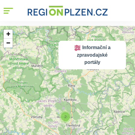
+
−
Informační a
zpravodajské
portály
2