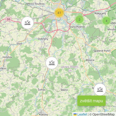
41
2
4
zvětšit mapu
Leaflet
|
© OpenStreetMap