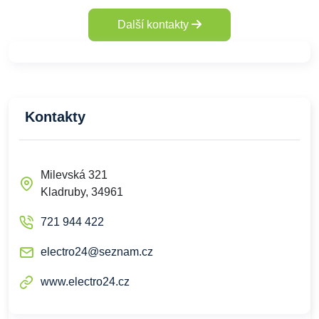
Další kontakty
Kontakty
Milevská 321
Kladruby, 34961
721 944 422
electro24@seznam.cz
www.electro24.cz