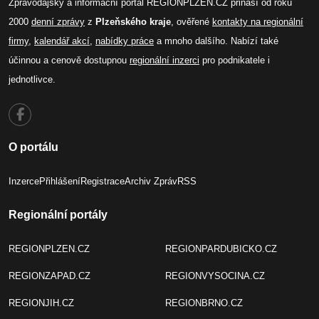
Zpravodajský a informační portál REGIONPLZEN.CZ přináší od roku
2000
denní zprávy
z
Plzeňského kraje
, ověřené
kontakty na regionální
firmy
,
kalendář akcí
,
nabídky práce
a mnoho dalšího. Nabízí také
účinnou a cenově dostupnou
regionální inzerci
pro podnikatele i
jednotlivce.
O portálu
Inzerce
Přihlášení
Registrace
Archiv Zpráv
RSS
Regionální portály
REGIONPLZEN.CZ
REGIONPARDUBICKO.CZ
REGIONZAPAD.CZ
REGIONVYSOCINA.CZ
REGIONJIH.CZ
REGIONBRNO.CZ