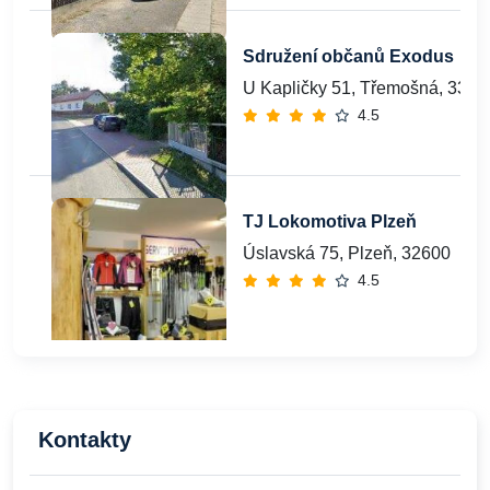
Sdružení občanů Exodus
U Kapličky 51, Třemošná, 330 
4.5
TJ Lokomotiva Plzeň
Úslavská 75, Plzeň, 32600
4.5
Kontakty