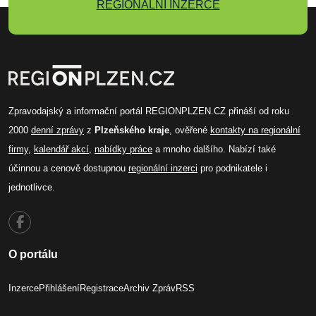
REGIONÁLNÍ INZERCE
Zpravodajský a informační portál REGIONPLZEN.CZ přináší od roku
2000
denní zprávy
z
Plzeňského kraje
, ověřené
kontakty na regionální
firmy
,
kalendář akcí
,
nabídky práce
a mnoho dalšího. Nabízí také
účinnou a cenově dostupnou
regionální inzerci
pro podnikatele i
jednotlivce.
O portálu
Inzerce
Přihlášení
Registrace
Archiv Zpráv
RSS