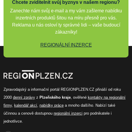
Chcete zviditelnit svůj byznys v našem regionu?
Zanechte nám svůj e-mail a my vám zašleme nabídku
inzertních produktů šitou na míru přesně pro vás.
Reklama u nás osloví ty správné lidi – vaše budoucí
zákazníky!
REGIONÁLNÍ INZERCE
Zpravodajský a informační portál REGIONPLZEN.CZ přináší od roku
2000
denní zprávy
z
Plzeňského kraje
, ověřené
kontakty na regionální
firmy
,
kalendář akcí
,
nabídky práce
a mnoho dalšího. Nabízí také
účinnou a cenově dostupnou
regionální inzerci
pro podnikatele i
jednotlivce.