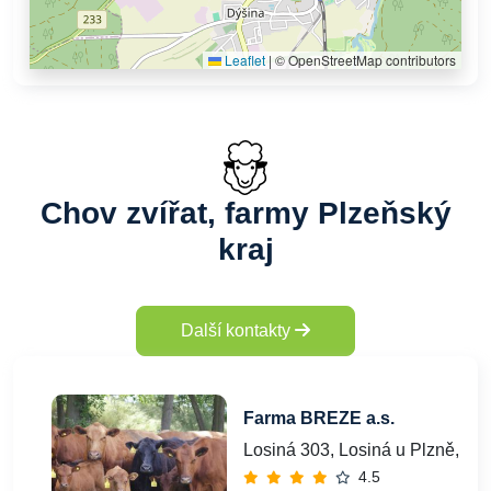
Leaflet
|
© OpenStreetMap contributors
Chov zvířat, farmy Plzeňský
kraj
Další kontakty
Farma BREZE a.s.
Losiná 303, Losiná u Plzně, 33
4.5