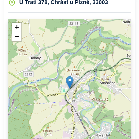
U Trati 378, Chrást u Plzně, 33003
+
−