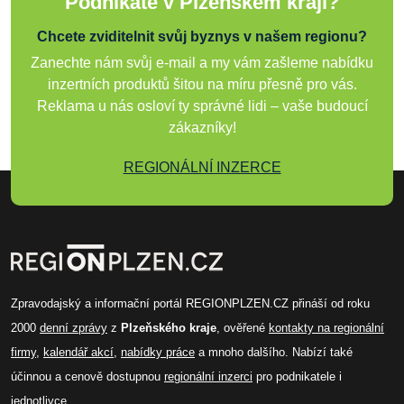
Podnikáte v Plzeňském kraji?
Chcete zviditelnit svůj byznys v našem regionu?
Zanechte nám svůj e-mail a my vám zašleme nabídku
inzertních produktů šitou na míru přesně pro vás.
Reklama u nás osloví ty správné lidi – vaše budoucí
zákazníky!
REGIONÁLNÍ INZERCE
Zpravodajský a informační portál REGIONPLZEN.CZ přináší od roku
2000
denní zprávy
z
Plzeňského kraje
, ověřené
kontakty na regionální
firmy
,
kalendář akcí
,
nabídky práce
a mnoho dalšího. Nabízí také
účinnou a cenově dostupnou
regionální inzerci
pro podnikatele i
jednotlivce.