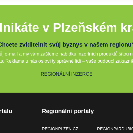
nikáte v Plzeňském kr
Chcete zviditelnit svůj byznys v našem regionu
j e-mail a my vám zašleme nabídku inzertních produktů šitou n
s. Reklama u nás osloví ty správné lidi – vaše budoucí zákazní
REGIONÁLNÍ INZERCE
rtálu
Regionální portály
REGIONPLZEN.CZ
REGIONPARDUBI