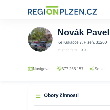
Novák Pavel
Ke Kukačce 7, Plzeň, 31200
0.0
Navigovat
377 265 157
Sdílet
Obory činnosti