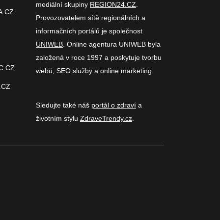
mediální skupiny
REGION24.CZ
.
A.CZ
Provozovatelem sítě regionálních a
informačních portálů je společnost
UNIWEB
. Online agentura UNIWEB byla
založená v roce 1997 a poskytuje tvorbu
C.CZ
webů, SEO služby a online marketing.
.CZ
Sledujte také náš
portál o zdraví
a
životním stylu
ZdraveTrendy.cz
.