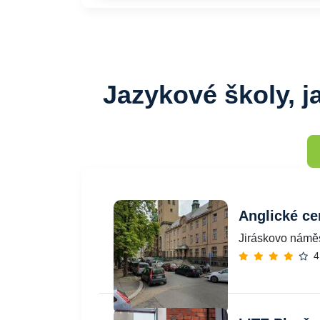
Jazykové školy, j
Anglické c
Jiráskovo náměs
4