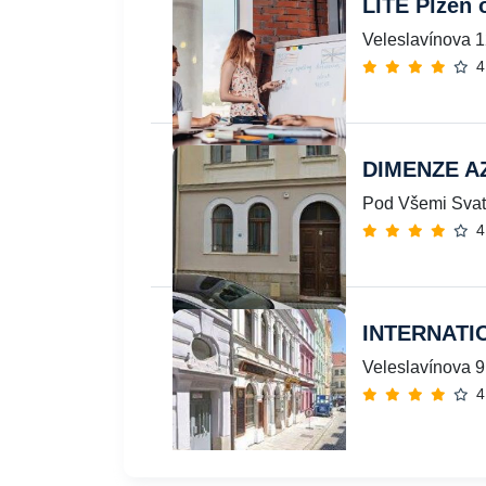
LITE Plzeň o
Veleslavínova 1
4
DIMENZE AZ 
Pod Všemi Svat
4
INTERNATI
Veleslavínova 9
4