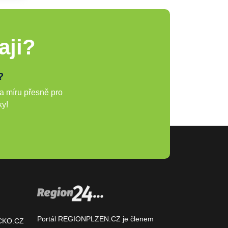
aji?
?
a míru přesně pro
ky!
Portál REGIONPLZEN.CZ je členem
CKO.CZ