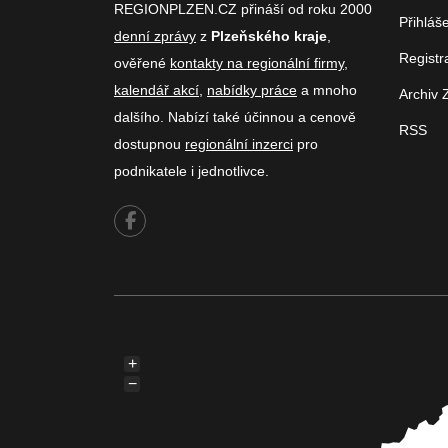
REGIONPLZEN.CZ přináší od roku 2000
Přihláš
denní zprávy
z
Plzeňského kraje
,
Registr
ověřené
kontakty na regionální firmy
,
kalendář akcí
,
nabídky práce
a mnoho
Archiv 
dalšího. Nabízí také účinnou a cenově
RSS
dostupnou
regionální inzerci
pro
podnikatele i jednotlivce.
+
−