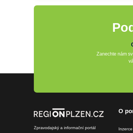
Pod
Zanechte nám svů
vá
O po
Zpravodajský a informační portál
Inzerce