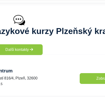
azykové kurzy Plzeňský kr
Další kontakty
entrum
tí 816/4, Plzeň, 32600
Zobra
.5