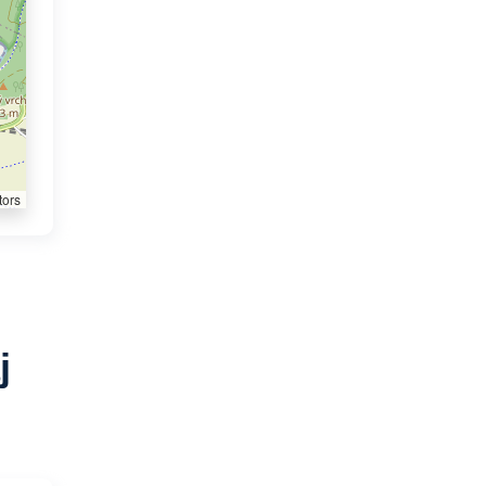
tors
j