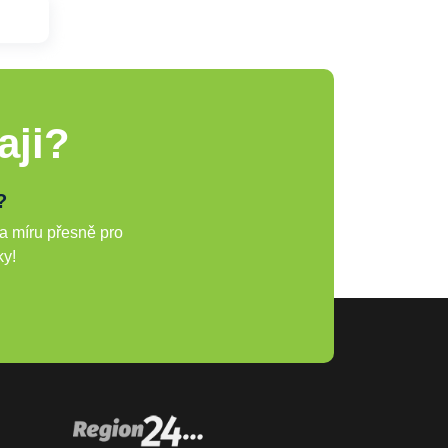
aji?
?
a míru přesně pro
ky!