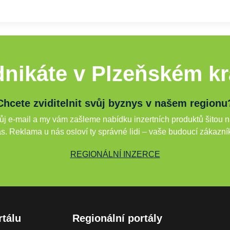
nikáte v Plzeňském kr
Chcete zviditelnit svůj byznys v našem regionu
j e-mail a my vám zašleme nabídku inzertních produktů šitou n
s. Reklama u nás osloví ty správné lidi – vaše budoucí zákazní
REGIONÁLNÍ INZERCE
rtálu
Regionální portály