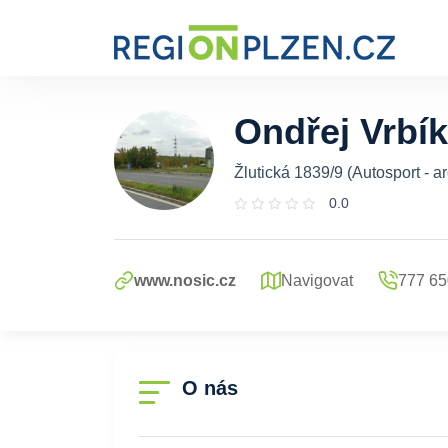
Ondřej Vrbík
Žlutická 1839/9 (Autosport - 
0.0
www.nosic.cz
Navigovat
777 65
O nás