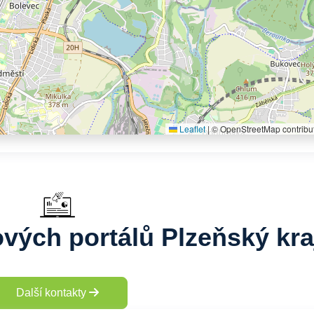
Leaflet
|
© OpenStreetMap contribu
vých portálů Plzeňský kra
Další kontakty