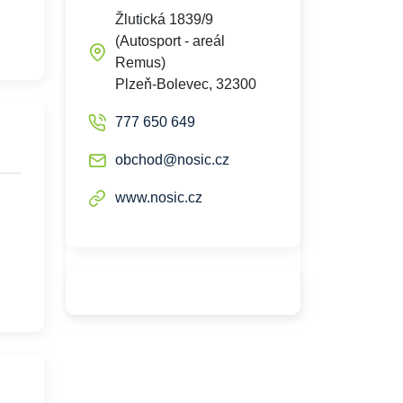
Žlutická 1839/9
(Autosport - areál
Remus)
Plzeň-Bolevec, 32300
777 650 649
obchod@nosic.cz
www.nosic.cz