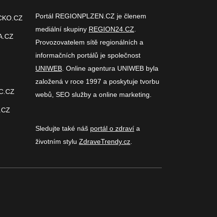
Portál REGIONPLZEN.CZ je členem
CKO.CZ
mediální skupiny
REGION24.CZ
.
A.CZ
Provozovatelem sítě regionálních a
informačních portálů je společnost
UNIWEB
. Online agentura UNIWEB byla
založená v roce 1997 a poskytuje tvorbu
C.CZ
webů, SEO služby a online marketing.
.CZ
Sledujte také náš
portál o zdraví
a
životním stylu
ZdraveTrendy.cz
.