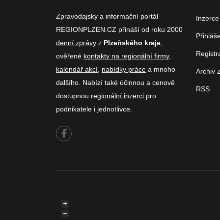
Zpravodajský a informační portál
Inzerce
REGIONPLZEN.CZ přináší od roku 2000
Přihláš
denní zprávy
z
Plzeňského kraje
,
Registr
ověřené
kontakty na regionální firmy
,
kalendář akcí
,
nabídky práce
a mnoho
Archiv 
dalšího. Nabízí také účinnou a cenově
RSS
dostupnou
regionální inzerci
pro
podnikatele i jednotlivce.
+
−