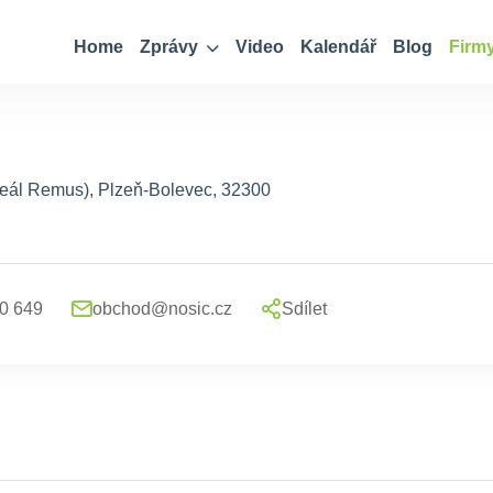
Home
Zprávy
Video
Kalendář
Blog
Firm
areál Remus), Plzeň-Bolevec, 32300
0 649
obchod@nosic.cz
Sdílet