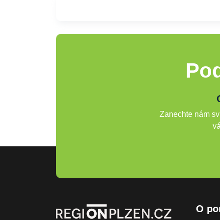
Pod
Zanechte nám svů
vá
O po