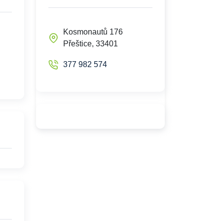
Kosmonautů 176
Přeštice, 33401
377 982 574