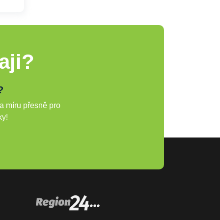
aji?
?
a míru přesně pro
ky!