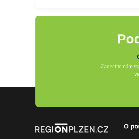
Pod
Zanechte nám svů
vá
O po