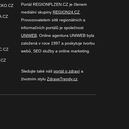
Portál REGIONPLZEN.CZ je členem
CKO.CZ
mediální skupiny
REGION24.CZ
.
A.CZ
Provozovatelem sítě regionálních a
informačních portálů je společnost
UNIWEB
. Online agentura UNIWEB byla
založená v roce 1997 a poskytuje tvorbu
C.CZ
webů, SEO služby a online marketing.
.CZ
Sledujte také náš
portál o zdraví
a
životním stylu
ZdraveTrendy.cz
.