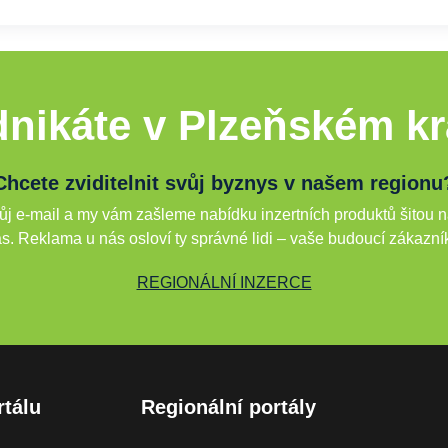
nikáte v Plzeňském kr
Chcete zviditelnit svůj byznys v našem regionu
j e-mail a my vám zašleme nabídku inzertních produktů šitou n
s. Reklama u nás osloví ty správné lidi – vaše budoucí zákazní
REGIONÁLNÍ INZERCE
rtálu
Regionální portály