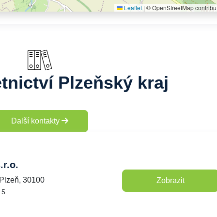
Leaflet
|
© OpenStreetMap contribu
tnictví Plzeňský kraj
Další kontakty
.r.o.
Plzeň, 30100
Zobrazit
.5