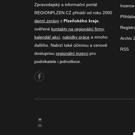
Zpravodajský a informační portál
Inzerce
REGIONPLZEN.CZ přináší od roku 2000
Přihláš
denní zprávy
z
Plzeňského kraje
,
Registr
ověřené
kontakty na regionální firmy
,
kalendář akcí
,
nabídky práce
a mnoho
Archiv 
dalšího. Nabízí také účinnou a cenově
RSS
dostupnou
regionální inzerci
pro
podnikatele i jednotlivce.
+
−