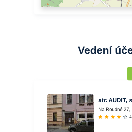
Vedení úče
atc AUDIT, s
Na Roudné 27, 
4