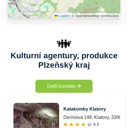
Leaflet
|
© OpenStreetMap contributors
Kulturní agentury, produkce
Plzeňský kraj
Další kontakty
Katakomby Klatovy
Denisova 148, Klatovy, 33901
4.5