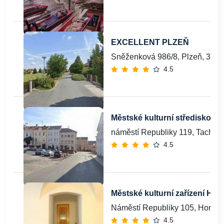
EXCELLENT PLZEŇ
Sněženková 986/8, Plzeň, 326
4.5
Městské kulturní středisko T
náměstí Republiky 119, Tachov
4.5
Městské kulturní zařízení Ho
Náměstí Republiky 105, Horšov
4.5