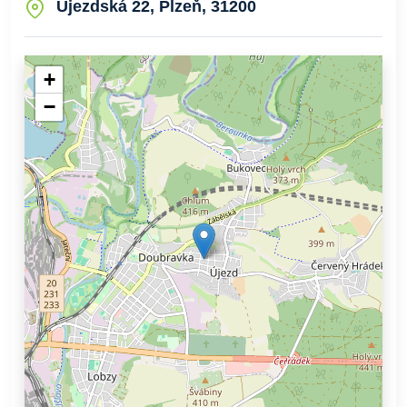
Újezdská 22, Plzeň, 31200
+
−