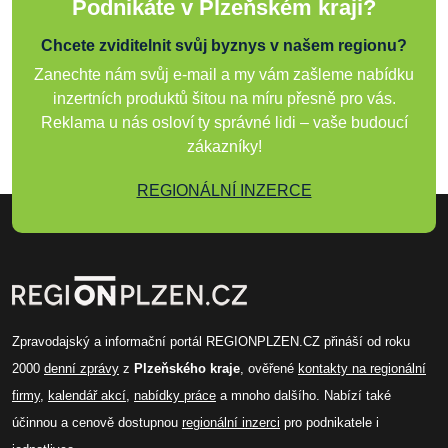
Podnikáte v Plzeňském kraji?
Chcete zviditelnit svůj byznys v našem regionu?
Zanechte nám svůj e-mail a my vám zašleme nabídku
inzertních produktů šitou na míru přesně pro vás.
Reklama u nás osloví ty správné lidi – vaše budoucí
zákazníky!
REGIONÁLNÍ INZERCE
Zpravodajský a informační portál REGIONPLZEN.CZ přináší od roku
2000
denní zprávy
z
Plzeňského kraje
, ověřené
kontakty na regionální
firmy
,
kalendář akcí
,
nabídky práce
a mnoho dalšího. Nabízí také
účinnou a cenově dostupnou
regionální inzerci
pro podnikatele i