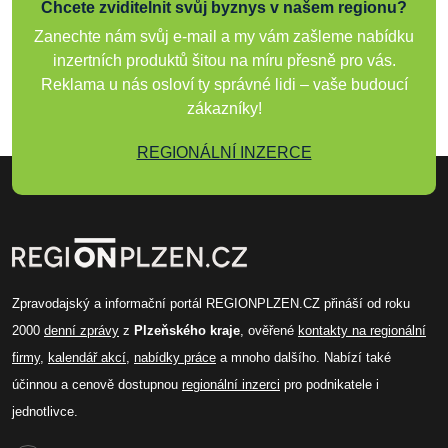
Chcete zviditelnit svůj byznys v našem regionu?
Zanechte nám svůj e-mail a my vám zašleme nabídku
inzertních produktů šitou na míru přesně pro vás.
Reklama u nás osloví ty správné lidi – vaše budoucí
zákazníky!
REGIONÁLNÍ INZERCE
Zpravodajský a informační portál REGIONPLZEN.CZ přináší od roku
2000
denní zprávy
z
Plzeňského kraje
, ověřené
kontakty na regionální
firmy
,
kalendář akcí
,
nabídky práce
a mnoho dalšího. Nabízí také
účinnou a cenově dostupnou
regionální inzerci
pro podnikatele i
jednotlivce.