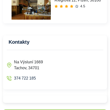
Riegrova 12, Plzeň, 30100
4.5
Kontakty
Na Výsluní 1669
Tachov, 34701
374 722 185