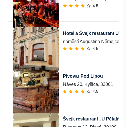
4.5
Hotel a Švejk restaurant U Z
náměstí Augustina Němejce 69
4.5
Pivovar Pod Lípou
Náves 20, Kyšice, 33001
4.5
Švejk restaurant „U Pětatřicá