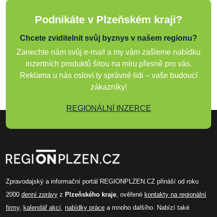
Podnikáte v Plzeňském kraji?
Chcete zviditelnit svůj byznys v našem regionu?
Zanechte nám svůj e-mail a my vám zašleme nabídku
inzertních produktů šitou na míru přesně pro vás.
Reklama u nás osloví ty správné lidi – vaše budoucí
zákazníky!
REGIONÁLNÍ INZERCE
Zpravodajský a informační portál REGIONPLZEN.CZ přináší od roku
2000
denní zprávy
z
Plzeňského kraje
, ověřené
kontakty na regionální
firmy
,
kalendář akcí
,
nabídky práce
a mnoho dalšího. Nabízí také