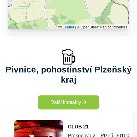
Leaflet
|
© OpenStreetMap contributors
Pivnice, pohostinství Plzeňský
kraj
Další kontakty
CLUB 21
Prokopova 21, Plzeň, 30100