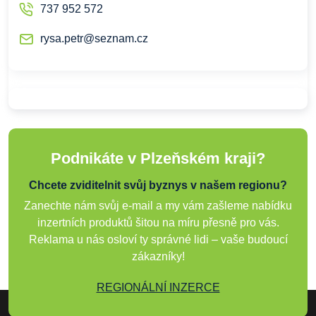
737 952 572
rysa.petr@seznam.cz
Podnikáte v Plzeňském kraji?
Chcete zviditelnit svůj byznys v našem regionu?
Zanechte nám svůj e-mail a my vám zašleme nabídku
inzertních produktů šitou na míru přesně pro vás.
Reklama u nás osloví ty správné lidi – vaše budoucí
zákazníky!
REGIONÁLNÍ INZERCE