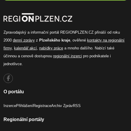
Zpravodajský a informační portál REGIONPLZEN.CZ přináší od roku
2000
denní zprávy
z
Plzeňského kraje
, ověřené
kontakty na regionální
firmy
,
kalendář akcí
,
nabídky práce
a mnoho dalšího. Nabízí také
účinnou a cenově dostupnou
regionální inzerci
pro podnikatele i
jednotlivce.
O portálu
Inzerce
Přihlášení
Registrace
Archiv Zpráv
RSS
Regionální portály