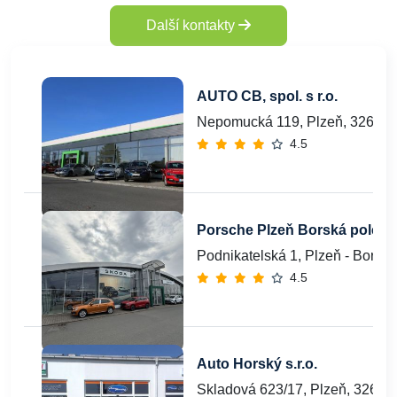
Další kontakty
AUTO CB, spol. s r.o.
Nepomucká 119, Plzeň, 32600
4.5
Porsche Plzeň Borská pole
Podnikatelská 1, Plzeň - Borsk
4.5
Auto Horský s.r.o.
Skladová 623/17, Plzeň, 32600