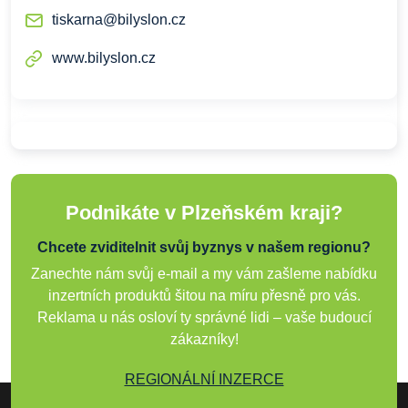
tiskarna@bilyslon.cz
www.bilyslon.cz
Podnikáte v Plzeňském kraji?
Chcete zviditelnit svůj byznys v našem regionu?
Zanechte nám svůj e-mail a my vám zašleme nabídku
inzertních produktů šitou na míru přesně pro vás.
Reklama u nás osloví ty správné lidi – vaše budoucí
zákazníky!
REGIONÁLNÍ INZERCE