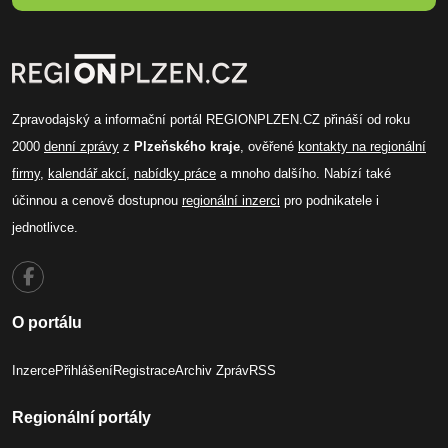
Zpravodajský a informační portál REGIONPLZEN.CZ přináší od roku
2000
denní zprávy
z
Plzeňského kraje
, ověřené
kontakty na regionální
firmy
,
kalendář akcí
,
nabídky práce
a mnoho dalšího. Nabízí také
účinnou a cenově dostupnou
regionální inzerci
pro podnikatele i
jednotlivce.
O portálu
Inzerce
Přihlášení
Registrace
Archiv Zpráv
RSS
Regionální portály