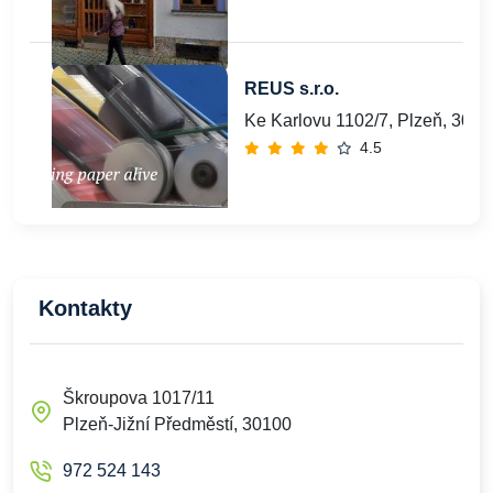
REUS s.r.o.
Ke Karlovu 1102/7, Plzeň, 3010
4.5
Kontakty
Škroupova 1017/11
Plzeň-Jižní Předměstí, 30100
972 524 143