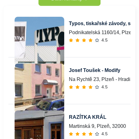
Typos, tiskařské závody, s.r.o.
Podnikatelská 1160/14, Plzeň-S
4.5
Josef Toušek - Modify
Na Rychtě 23, Plzeň - Hradiště
4.5
RAZÍTKA KRÁL
Martinská 9, Plzeň, 32000
4.5