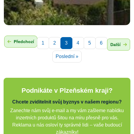
Předchozí
1
2
3
4
5
6
Další
Poslední »
Podnikáte v Plzeňském kraji?
Chcete zviditelnit svůj byznys v našem regionu?
Zanechte nám svůj e-mail a my vám zašleme nabídku
inzertních produktů šitou na míru přesně pro vás.
Reklama u nás osloví ty správné lidi – vaše budoucí
zákazníky!