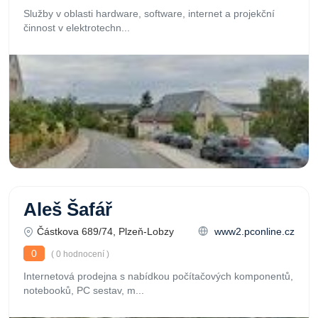
Služby v oblasti hardware, software, internet a projekční
činnost v elektrotechn...
Aleš Šafář
Částkova 689/74, Plzeň-Lobzy
www2.pconline.cz
0
( 0 hodnocení )
Internetová prodejna s nabídkou počítačových komponentů,
notebooků, PC sestav, m...