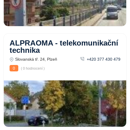
ALPRAOMA - telekomunikační
technika
Slovanská tř. 24, Plzeň
+420 377 430 479
0
( 0 hodnocení )