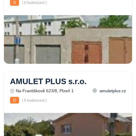
0
( 0 hodnocení )
AMULET PLUS s.r.o.
Na Františkově 623/8, Plzeň 1
amuletplus.cz
0
( 0 hodnocení )