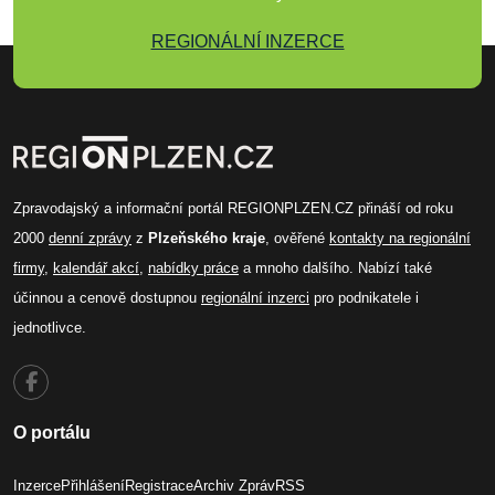
REGIONÁLNÍ INZERCE
Zpravodajský a informační portál REGIONPLZEN.CZ přináší od roku
2000
denní zprávy
z
Plzeňského kraje
, ověřené
kontakty na regionální
firmy
,
kalendář akcí
,
nabídky práce
a mnoho dalšího. Nabízí také
účinnou a cenově dostupnou
regionální inzerci
pro podnikatele i
jednotlivce.
O portálu
Inzerce
Přihlášení
Registrace
Archiv Zpráv
RSS