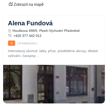
Zobrazit na mapě
Alena Fundová
Houškova 498/5, Plzeň-Východní Předměstí
+420 377 442 012
0
( 0 hodnocení )
Internetový obchod: látky, příze, předtištěné ubrusy, dětské
vyšívání, časopisy ...