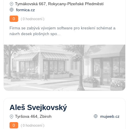
Tymákovská 667, Rokycany-Plzeňské Předměstí
formica.cz
0
( 0 hodnocení )
Firma se zabývá vývojem software pro kreslení schémat a
návrh desek plošných spo...
Aleš Svejkovský
Tyršova 464, Zbiroh
mujweb.cz
0
( 0 hodnocení )