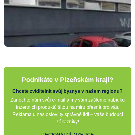
Podnikáte v Plzeňském kraji?
Chcete zviditelnit svůj byznys v našem regionu?
Zanechte nám svůj e-mail a my vám zašleme nabídku
inzertních produktů šitou na míru přesně pro vás.
Reklama u nás osloví ty správné lidi – vaše budoucí
zákazníky!
REGIONÁLNÍ INZERCE