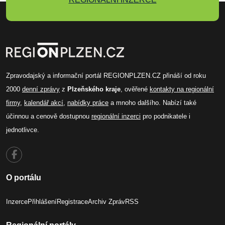
Zpravodajský a informační portál REGIONPLZEN.CZ přináší od roku
2000
denní zprávy
z
Plzeňského kraje
, ověřené
kontakty na regionální
firmy
,
kalendář akcí
,
nabídky práce
a mnoho dalšího. Nabízí také
účinnou a cenově dostupnou
regionální inzerci
pro podnikatele i
jednotlivce.
O portálu
Inzerce
Přihlášení
Registrace
Archiv Zpráv
RSS