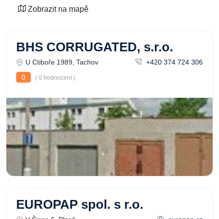
Zobrazit na mapě
BHS CORRUGATED, s.r.o.
U Ctiboře 1989, Tachov
+420 374 724 306
0
( 0 hodnocení )
EUROPAP spol. s r.o.