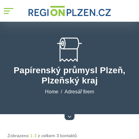
Papírenský průmysl Plzeň,
Plzeňský kraj
Home
Adresář firem
Zobrazeno
1-3
z celkem 3 kontaktů