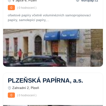
V Šipce 6, Plzeň
europap.cz
0
( 0 hodnocení )
ofsetové papíry včetně voluminézních samopropisovací
papíry, samolepící papíry,...
PLZEŇSKÁ PAPÍRNA, a.s.
Zahradní 2, Plzeň
0
( 0 hodnocení )