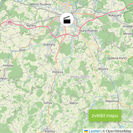
zvětšit mapu
Leaflet
|
© OpenStreetMap