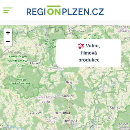
+
−
Video,
filmová
produkce