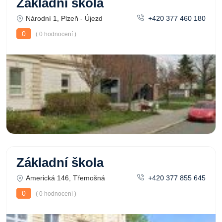
Základní škola
Národní 1, Plzeň - Újezd
+420 377 460 180
0
( 0 hodnocení )
Základní škola
Americká 146, Třemošná
+420 377 855 645
0
( 0 hodnocení )