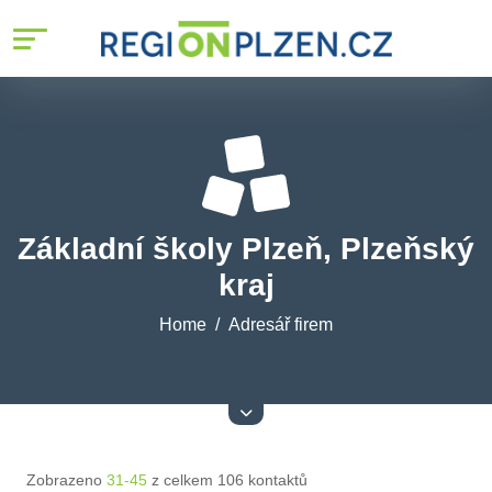
Základní školy Plzeň, Plzeňský
kraj
Home
Adresář firem
Zobrazeno
31-45
z celkem 106 kontaktů