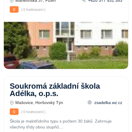
Manětínská 37, Plzeň
+420 377 531 353
0
( 0 hodnocení )
Soukromá základní škola
Adélka, o.p.s.
Mašovice, Horšovský Týn
zsadelka.wz.cz
0
( 0 hodnocení )
Škola je malotřídního typu s počtem 30 žáků. Zahrnuje
všechny třídy obou stupňů....