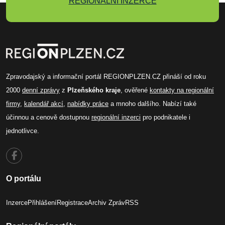
REGIONÁLNÍ INZERCE
Zpravodajský a informační portál REGIONPLZEN.CZ přináší od roku
2000
denní zprávy
z
Plzeňského kraje
, ověřené
kontakty na regionální
firmy
,
kalendář akcí
,
nabídky práce
a mnoho dalšího. Nabízí také
účinnou a cenově dostupnou
regionální inzerci
pro podnikatele i
jednotlivce.
O portálu
Inzerce
Přihlášení
Registrace
Archiv Zpráv
RSS