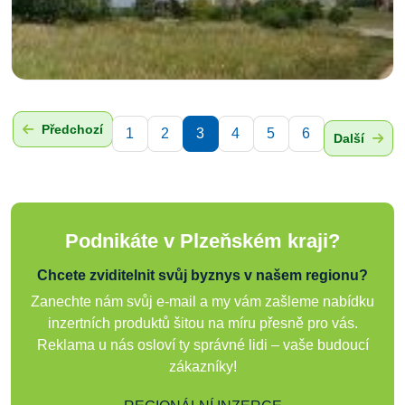
Předchozí
1
2
3
4
5
6
Další
Podnikáte v Plzeňském kraji?
Chcete zviditelnit svůj byznys v našem regionu?
Zanechte nám svůj e-mail a my vám zašleme nabídku
inzertních produktů šitou na míru přesně pro vás.
Reklama u nás osloví ty správné lidi – vaše budoucí
zákazníky!