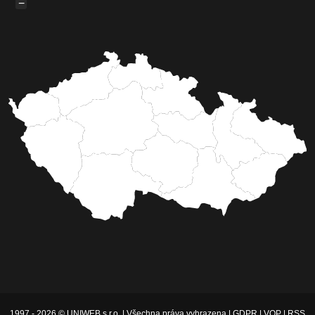
−
1997 - 2026 © UNIWEB s.r.o. | Všechna práva vyhrazena |
GDPR
|
VOP
|
RSS