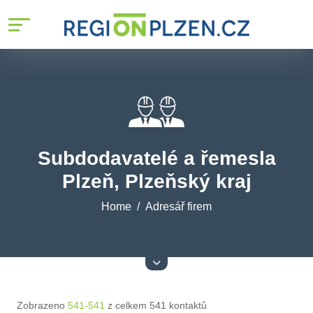
Subdodavatelé a řemesla
Plzeň, Plzeňský kraj
Home
Adresář firem
Zobrazeno
541-541
z celkem 541 kontaktů