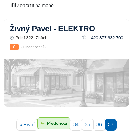
Zobrazit na mapě
Živný Pavel - ELEKTRO
Polní 322, Zbůch
+420 377 932 700
0
( 0 hodnocení )
Předchozí
« První
34
35
36
37