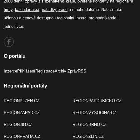
2000
denní zprávy
z
Plzeňského kraje
, ověřené
kontakty na regionální
firmy
,
kalendář akcí
,
nabídky práce
a mnoho dalšího. Nabízí také
účinnou a cenově dostupnou
regionální inzerci
pro podnikatele i
jednotlivce.
O portálu
Inzerce
Přihlášení
Registrace
Archiv Zpráv
RSS
Regionální portály
REGIONPLZEN.CZ
REGIONPARDUBICKO.CZ
REGIONZAPAD.CZ
REGIONVYSOCINA.CZ
REGIONJIH.CZ
REGIONBRNO.CZ
REGIONPRAHA.CZ
REGIONZLIN.CZ