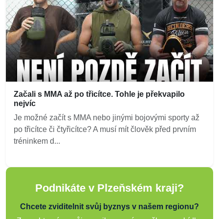
Začali s MMA až po třicítce. Tohle je překvapilo
nejvíc
Je možné začít s MMA nebo jinými bojovými sporty až
po třicítce či čtyřicítce? A musí mít člověk před prvním
tréninkem d...
Podnikáte v Plzeňském kraji?
Chcete zviditelnit svůj byznys v našem regionu?