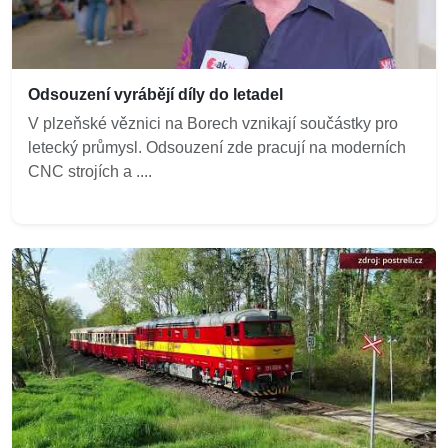
Odsouzení vyrábějí díly do letadel
V plzeňské věznici na Borech vznikají součástky pro
letecký průmysl. Odsouzení zde pracují na moderních
CNC strojích a ....