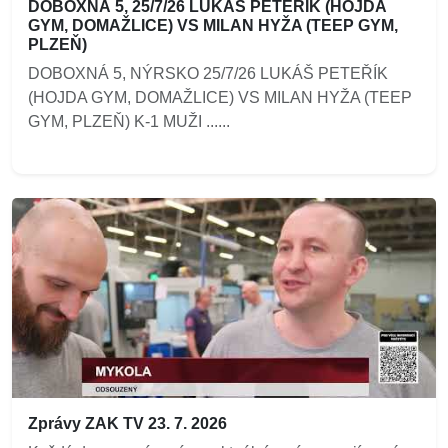
DOBOXNÁ 5, 25/7/26 LUKÁŠ PETEŘÍK (HOJDA
GYM, DOMAŽLICE) VS MILAN HYŽA (TEEP GYM,
PLZEŇ)
DOBOXNÁ 5, NÝRSKO 25/7/26 LUKÁŠ PETEŘÍK
(HOJDA GYM, DOMAŽLICE) VS MILAN HYŽA (TEEP
GYM, PLZEŇ) K-1 MUŽI ......
Zprávy ZAK TV 23. 7. 2026