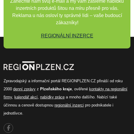
Zanechte nám svůj e-mail a my vám zašleme nabídku
inzertních produktů šitou na míru přesně pro vás.
Reklama u nás osloví ty správné lidi – vaše budoucí
zákazníky!
REGIONÁLNÍ INZERCE
Zpravodajský a informační portál REGIONPLZEN.CZ přináší od roku
2000
denní zprávy
z
Plzeňského kraje
, ověřené
kontakty na regionální
firmy
,
kalendář akcí
,
nabídky práce
a mnoho dalšího. Nabízí také
účinnou a cenově dostupnou
regionální inzerci
pro podnikatele i
jednotlivce.