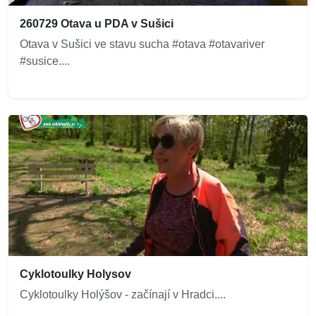
260729 Otava u PDA v Sušici
Otava v Sušici ve stavu sucha #otava #otavariver
#susice....
Cyklotoulky Holysov
Cyklotoulky Holýšov - začínají v Hradci....