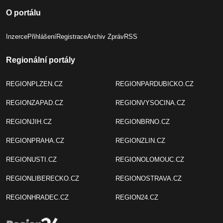
O portálu
Inzerce
Přihlášení
Registrace
Archiv Zpráv
RSS
Regionální portály
REGIONPLZEN.CZ
REGIONPARDUBICKO.CZ
REGIONZAPAD.CZ
REGIONVYSOCINA.CZ
REGIONJIH.CZ
REGIONBRNO.CZ
REGIONPRAHA.CZ
REGIONZLIN.CZ
REGIONUSTI.CZ
REGIONOLOMOUC.CZ
REGIONLIBERECKO.CZ
REGIONOSTRAVA.CZ
REGIONHRADEC.CZ
REGION24.CZ