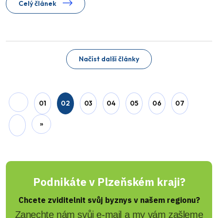
Celý článek
Před 9 měsíci
Michaela Prokopová
Digitalizace lázeňství -