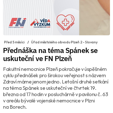
Před 5 měsíci
Úřad městského obvodu Plzeň 2 - Slovany
Přednáška na téma Spánek se
uskuteční ve FN Plzeň
Fakultní nemocnice Plzeň pokračuje v úspěšném
cyklu přednášek pro širokou veřejnost s názvem
Zdraví máme jenom jedno. Letošní druhé setkání
na téma Spánek se uskuteční ve čtvrtek 19.
března od 17 hodin v posluchárně v pavilonu č. 63
v areálu bývalé vojenské nemocnice v Plzni
na Borech.