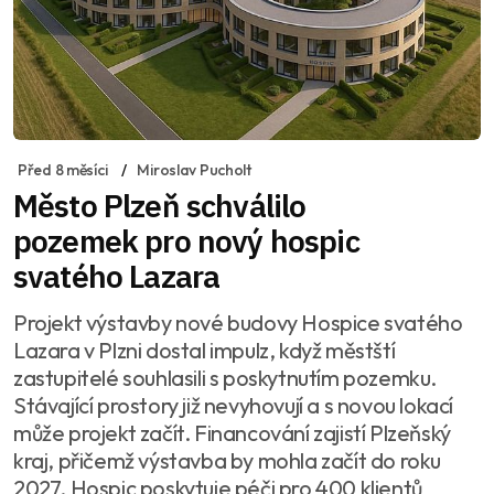
Před 8 měsíci
Miroslav Pucholt
Město Plzeň schválilo
pozemek pro nový hospic
svatého Lazara
Projekt výstavby nové budovy Hospice svatého
Lazara v Plzni dostal impulz, když městští
zastupitelé souhlasili s poskytnutím pozemku.
Stávající prostory již nevyhovují a s novou lokací
může projekt začít. Financování zajistí Plzeňský
kraj, přičemž výstavba by mohla začít do roku
2027. Hospic poskytuje péči pro 400 klientů