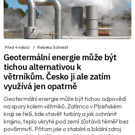
Před 4 měsíci
Rebeka Schmidt
Geotermální energie může být
tichou alternativou k
větrníkům. Česko ji ale zatím
využívá jen opatrně
Geotermální energie může být tichou odpovědí
na spory kolem větrníků. Zatímco v Plzeňském
kraji se řeší, kde stavět turbíny a jak ochránit
krajinu, teplo ukryté pod zemí zůstává téměř bez
povšimnutí. Přitom jde o stabilní a lokální zdroj