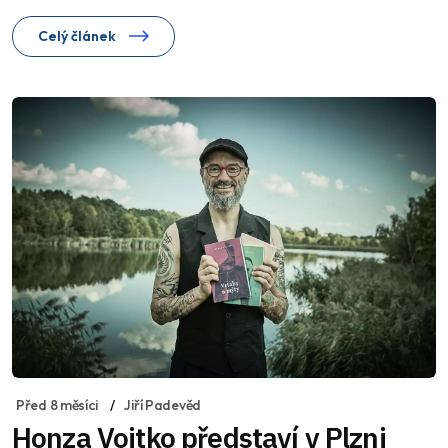
Celý článek
Před 8 měsíci
Jiří Padevěd
Honza Vojtko představí v Plzni