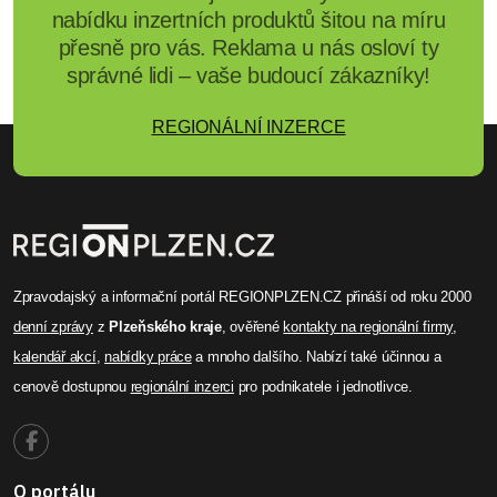
odborníci z celého světa
debatovali ve Františkových
Lázních