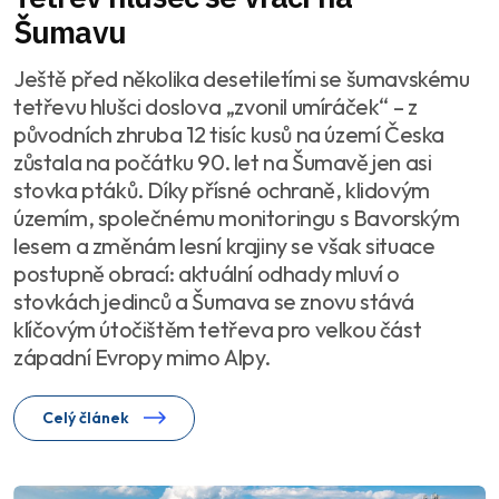
Šumavu
Ještě před několika desetiletími se šumavskému
tetřevu hlušci doslova „zvonil umíráček“ – z
původních zhruba 12 tisíc kusů na území Česka
zůstala na počátku 90. let na Šumavě jen asi
stovka ptáků. Díky přísné ochraně, klidovým
územím, společnému monitoringu s Bavorským
lesem a změnám lesní krajiny se však situace
postupně obrací: aktuální odhady mluví o
stovkách jedinců a Šumava se znovu stává
klíčovým útočištěm tetřeva pro velkou část
západní Evropy mimo Alpy.
Celý článek