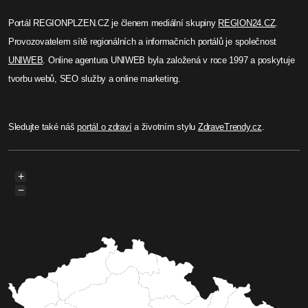
Před 9 měsíci
Lenka Hubingerová
Plzeň usnadňuje třídění - BIO
nádoby zdarma