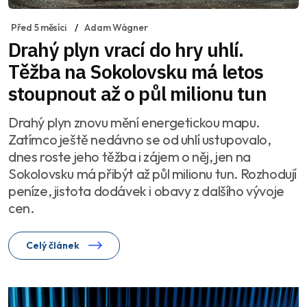
Před 5 měsíci
Adam Wágner
Drahý plyn vrací do hry uhlí.
Těžba na Sokolovsku má letos
stoupnout až o půl milionu tun
Drahý plyn znovu mění energetickou mapu.
Zatímco ještě nedávno se od uhlí ustupovalo,
dnes roste jeho těžba i zájem o něj, jen na
Sokolovsku má přibýt až půl milionu tun. Rozhodují
peníze, jistota dodávek i obavy z dalšího vývoje
cen.
Celý článek