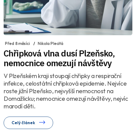
Před 8 měsíci
Nikola Plecitá
Chřipková vlna dusí Plzeňsko,
nemocnice omezují návštěvy
V Plzeňském kraji stoupají chřipky a respirační
infekce, celostátní chřipková epidemie. Nejvíce
roste jižní Plzeňsko, nejvyšší nemocnost na
Domažlicku; nemocnice omezují návštěvy, nejvíc
marodí děti.
Celý článek