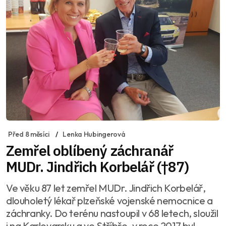
Před 8 měsíci
Lenka Hubingerová
Zemřel oblíbený záchranář
MUDr. Jindřich Korbelář (†87)
Ve věku 87 let zemřel MUDr. Jindřich Korbelář,
dlouholetý lékař plzeňské vojenské nemocnice a
záchranky. Do terénu nastoupil v 68 letech, sloužil
i na Karlovarsku a ve Stříbře, v roce 2017 byl