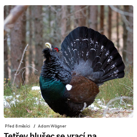
Před 8 měsíci
Adam Wágner
Tetřev hlušec se vrací na