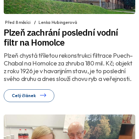
Před 8 měsíci
Lenka Hubingerová
Plzeň zachrání poslední vodní
filtr na Homolce
Plzeň chystá tříletou rekonstrukci filtrace Puech–
Chabal na Homolce za zhruba 180 mil. Kč; objekt
z roku 1926 je v havarijním stavu, je to poslední
svého druhu a dnes slouží chovu ryb a veřejnosti.
Celý článek