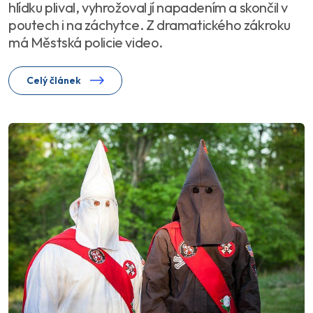
hlídku plival, vyhrožoval jí napadením a skončil v
poutech i na záchytce. Z dramatického zákroku
má Městská policie video.
Celý článek