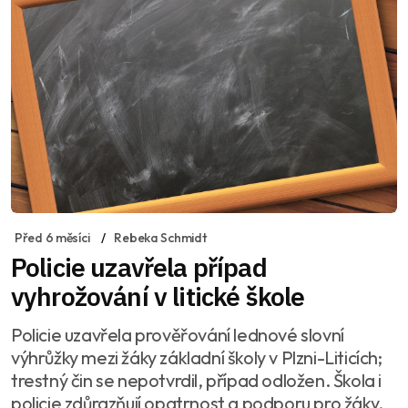
Před 6 měsíci
Rebeka Schmidt
Policie uzavřela případ
vyhrožování v litické škole
Policie uzavřela prověřování lednové slovní
výhrůžky mezi žáky základní školy v Plzni-Liticích;
trestný čin se nepotvrdil, případ odložen. Škola i
policie zdůrazňují opatrnost a podporu pro žáky.