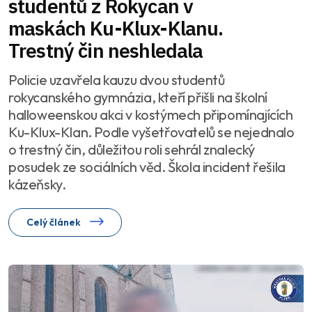
studentů z Rokycan v
maskách Ku-Klux-Klanu.
Trestný čin neshledala
Policie uzavřela kauzu dvou studentů
rokycanského gymnázia, kteří přišli na školní
halloweenskou akci v kostýmech připomínajících
Ku-Klux-Klan. Podle vyšetřovatelů se nejednalo
o trestný čin, důležitou roli sehrál znalecký
posudek ze sociálních věd. Škola incident řešila
kázeňsky.
Celý článek