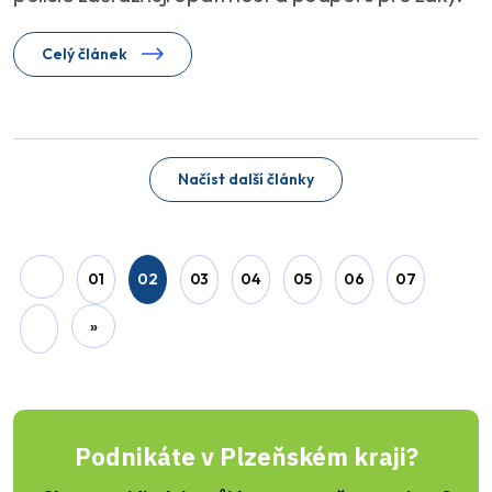
Celý článek
Načíst další články
01
02
03
04
05
06
07
»
Podnikáte v Plzeňském kraji?