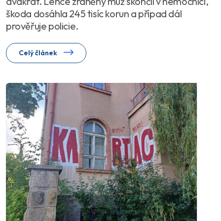
dvakrát. Lehce zraněný muž skončil v nemocnici,
škoda dosáhla 245 tisíc korun a případ dál
prověřuje policie.
Celý článek