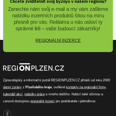
Chcete zviditelnit svůj byznys v našem regionu?
Zanechte nám svůj e-mail a my vám zašleme
nabídku inzertních produktů šitou na míru
přesně pro vás. Reklama u nás osloví ty
správné lidi – vaše budoucí zákazníky!
REGIONÁLNÍ INZERCE
Zpravodajský a informační portál REGIONPLZEN.CZ přináší od roku 2000
denní zprávy
z
Plzeňského kraje
, ověřené
kontakty na regionální firmy
,
kalendář akcí
,
nabídky práce
a mnoho dalšího. Nabízí také účinnou a
cenově dostupnou
regionální inzerci
pro podnikatele i jednotlivce.