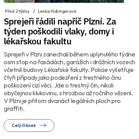
Před 2 týdny
Lenka Hubingerová
Sprejeři řádili napříč Plzní. Za
týden poškodili vlaky, domy i
lékařskou fakultu
Sprejeři v Plzni zanechali během uplynulého týdne
osm stop na fasádách, garážích i drážních vozech
včetně budovy Lékařské fakulty. Policie vyšetřuje
čtyři případy jako podezření z trestného činu
poškození cizí věci. Jde o trestný čin, nikoli
obyčejnou klukovinu, s hrozbou až ročního vězení.
V Plzni je přitom dvanáct legálních ploch pro
graffiti.
Celý článek