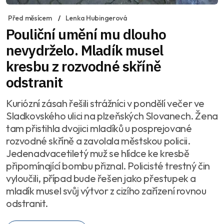
Před měsícem
Lenka Hubingerová
Pouliční umění mu dlouho
nevydrželo. Mladík musel
kresbu z rozvodné skříně
odstranit
Kuriózní zásah řešili strážníci v pondělí večer ve
Sladkovského ulici na plzeňských Slovanech. Žena
tam přistihla dvojici mladíků u posprejované
rozvodné skříně a zavolala městskou policii.
Jedenadvacetiletý muž se hlídce ke kresbě
připomínající bombu přiznal. Policisté trestný čin
vyloučili, případ bude řešen jako přestupek a
mladík musel svůj výtvor z cizího zařízení rovnou
odstranit.