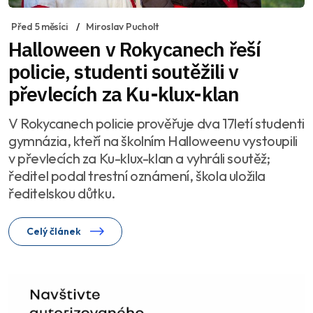
Před 5 měsíci
Miroslav Pucholt
Halloween v Rokycanech řeší
policie, studenti soutěžili v
převlecích za Ku-klux-klan
V Rokycanech policie prověřuje dva 17letí studenti
gymnázia, kteří na školním Halloweenu vystoupili
v převlecích za Ku-klux-klan a vyhráli soutěž;
ředitel podal trestní oznámení, škola uložila
ředitelskou důtku.
Celý článek