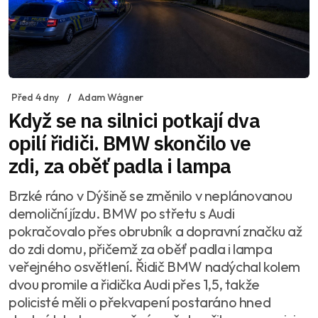
Před 4 dny
Adam Wágner
Když se na silnici potkají dva
opilí řidiči. BMW skončilo ve
zdi, za oběť padla i lampa
Brzké ráno v Dýšině se změnilo v neplánovanou
demoliční jízdu. BMW po střetu s Audi
pokračovalo přes obrubník a dopravní značku až
do zdi domu, přičemž za oběť padla i lampa
veřejného osvětlení. Řidič BMW nadýchal kolem
dvou promile a řidička Audi přes 1,5, takže
policisté měli o překvapení postaráno hned