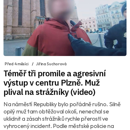
Před 4 měsíci
Jiřina Suchorová
Téměř tři promile a agresivní
výstup v centru Plzně. Muž
plival na strážníky (video)
Na náměstí Republiky bylo pořádně rušno. Silně
opilý muž tam obtěžoval okolí, nenechal se
uklidnit a zásah strážníků rychle přerostl ve
vyhrocený incident. Podle městské policie na