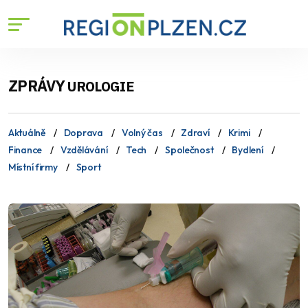
ZPRÁVY
UROLOGIE
Aktuálně
Doprava
Volný čas
Zdraví
Krimi
Finance
Vzdělávání
Tech
Společnost
Bydlení
Místní firmy
Sport