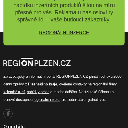
nabídku inzertních produktů šitou na míru
přesně pro vás. Reklama u nás osloví ty
správné lidi – vaše budoucí zákazníky!
REGIONÁLNÍ INZERCE
Zpravodajský a informační portál REGIONPLZEN.CZ přináší od roku 2000
denní zprávy
z
Plzeňského kraje
, ověřené
kontakty na regionální firmy
,
kalendář akcí
,
nabídky práce
a mnoho dalšího. Nabízí také účinnou a
cenově dostupnou
regionální inzerci
pro podnikatele i jednotlivce.
O portálu