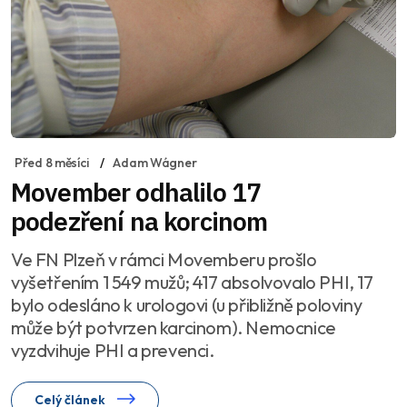
Před 8 měsíci
Adam Wágner
Movember odhalilo 17
podezření na korcinom
Ve FN Plzeň v rámci Movemberu prošlo
vyšetřením 1 549 mužů; 417 absolvovalo PHI, 17
bylo odesláno k urologovi (u přibližně poloviny
může být potvrzen karcinom). Nemocnice
vyzdvihuje PHI a prevenci.
Celý článek