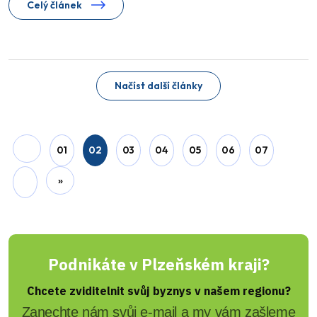
Celý článek
Načíst další články
01
02
03
04
05
06
07
»
Podnikáte v Plzeňském kraji?
Chcete zviditelnit svůj byznys v našem regionu?
Zanechte nám svůj e-mail a my vám zašleme