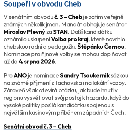
Soupeři v obvodu Cheb
V senátním obvodu
č. 3 – Cheb
je zatím veřejně
známých několik jmen. Mandát obhajuje senátor
Miroslav Plevný
za
STAN
. Další kandidátku
oznámilo uskupení
Volba pro kraj
, které navrhlo
chebskou radní a pedagožku
Štěpánku Černou
.
Nominace pro říjnové volby se mohou doplňovat
až do
4. srpna 2026
.
Pro
ANO
je nominace
Sandry Tsoukernik
sázkou
na známé příjmení z Tachovska i na lokální vazby.
Zároveň však otevírá otázku, jak bude hnutí v
regionu vysvětlovat svůj postoj k hazardu, když do
vysoké politiky posílá kandidátku spojenou s
největším kasinovým příběhem západních Čech.
Senátní obvod č. 3 – Cheb