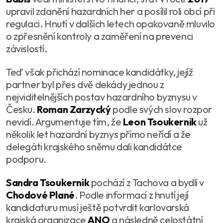
upravil zdanění hazardních her a posílil roli obcí při
regulaci. Hnutí v dalších letech opakovaně mluvilo
o zpřesnění kontroly a zaměření na prevenci
závislostí.
Teď však přichází nominace kandidátky, jejíž
partner byl přes dvě dekády jednou z
nejviditelnějších postav hazardního byznysu v
Česku.
Roman Zarzycký
podle svých slov rozpor
nevidí. Argumentuje tím, že
Leon Tsoukernik
už
několik let hazardní byznys přímo neřídí a že
delegáti krajského sněmu dali kandidátce
podporu.
Sandra Tsoukernik
pochází z Tachova a bydlí v
Chodové Plané
. Podle informací z hnutí její
kandidaturu musí ještě potvrdit karlovarská
krajská organizace
ANO
a následně celostátní