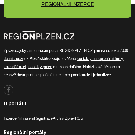
REGIONÁLNÍ INZERCE
Zpravodajský a informační portál REGIONPLZEN.CZ přináší od roku 2000
denní zprávy
z
Plzeňského kraje
, ověřené
kontakty na regionální firmy
,
kalendář akcí
,
nabídky práce
a mnoho dalšího. Nabízí také účinnou a
cenově dostupnou
regionální inzerci
pro podnikatele i jednotlivce.
O portálu
Inzerce
Přihlášení
Registrace
Archiv Zpráv
RSS
Regionální portály