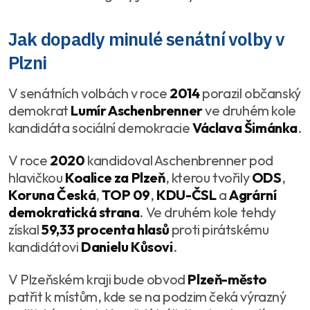
Jak dopadly minulé senátní volby v
Plzni
V senátních volbách v roce
2014
porazil občanský
demokrat
Lumír Aschenbrenner
ve druhém kole
kandidáta sociální demokracie
Václava Šimánka
.
V roce
2020
kandidoval Aschenbrenner pod
hlavičkou
Koalice za Plzeň
, kterou tvořily
ODS
,
Koruna Česká
,
TOP 09
,
KDU-ČSL
a
Agrární
demokratická strana
. Ve druhém kole tehdy
získal
59,33 procenta hlasů
proti pirátskému
kandidátovi
Danielu Kůsovi
.
V Plzeňském kraji bude obvod
Plzeň-město
patřit k místům, kde se na podzim čeká výrazný