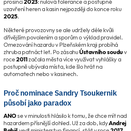
prosinci
2023
: nulová tolerance a postupné
uzavření heren a kasin nejpozději do konce roku
2025
.
Některé provozovny se ale udržely déle kvůli
dřívějším povolením a sporům o výklad pravidel.
Omezování hazardu v Plzeňském kraji probíhá
zhruba patnáct let. Po zásahu
Ústavního soudu
v
roce
2011
začala města více využívat vyhlášky a
postupně ubývala místa, kde šlo hrát na
automatech nebo v kasinech.
Proč nominace Sandry Tsoukernik
působí jako paradox
ANO
se v minulosti hlásilo k tomu, že chce mít nad
hazardem přísnější dohled. Už za dob, kdy
Andrej
Babiš
vedl ministerstvo financí, stát v roce
2017