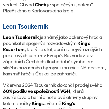
vedení. Obvod
Cheb
je společným „polem“
Plzeňského a Karlovarského kraje.
Leon Tsoukernik
Leon Tsoukernik
je známý jako pokerový hráč a
podnikatel spojený s rozvadovským
King’s
Resortem
, který se stal jedním z nejvýraznějších
pokerových center v Evropě. Rozvadov je v
západních Čechách dlouhodobě symbolem
silného hazardního byznysu u hranic s Německem,
kam míří hráči z Česka i ze zahraničí.
V červnu 2024 Tsoukernik dokončil prodej svého
60% podílu ve společnosti VGH
, která
zastřešovala herní a hotelové aktivity skupiny
kolem značky
King’s
, včetně
King’s