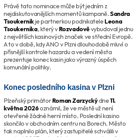
Právě tato nominace může být jedním z
nejdiskutovanějších momentů kampaně.
Sandra
Tsoukernik
je partnerkou podnikatele
Leona
Tsoukernika
, který v
Rozvadově
vybudoval jednu
z největších kasinových značek ve střední Evropě.
A to v době, kdy ANO v Plzni dlouhodobě mluví o
přísnější kontrole hazardu a vedení města
prezentuje konec kasin jako výrazný úspěch
komunální politiky.
Konec posledního kasina v Plzni
Plzeňský primátor
Roman Zarzycký
dne
11.
května 2026
oznámil, že ve městě už není
otevřené žádné herní místo. Poslední kasino
skončilo v obchodním centru na Borech. Město
tak naplnilo plán, který zastupitelé schválili v