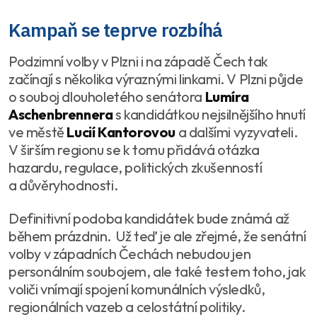
Kampaň se teprve rozbíhá
Podzimní volby v Plzni i na západě Čech tak
začínají s několika výraznými linkami. V Plzni půjde
o souboj dlouholetého senátora
Lumíra
Aschenbrennera
s kandidátkou nejsilnějšího hnutí
ve městě
Lucií Kantorovou
a dalšími vyzyvateli.
V širším regionu se k tomu přidává otázka
hazardu, regulace, politických zkušenností
a důvěryhodnosti.
Definitivní podoba kandidátek bude známá až
během prázdnin. Už teď je ale zřejmé, že senátní
volby v západních Čechách nebudou jen
personálním soubojem, ale také testem toho, jak
voliči vnímají spojení komunálních výsledků,
regionálních vazeb a celostátní politiky.