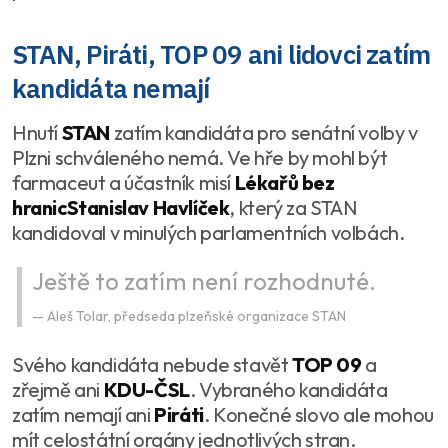
STAN, Piráti, TOP 09 ani lidovci zatím
kandidáta nemají
Hnutí
STAN
zatím kandidáta pro senátní volby v
Plzni schváleného nemá. Ve hře by mohl být
farmaceut a účastník misí
Lékařů bez
hranic
Stanislav Havlíček
, který za STAN
kandidoval v minulých parlamentních volbách.
Ještě to zatím není rozhodnuté.
Aleš Tolar, předseda plzeňské organizace STAN
Svého kandidáta nebude stavět
TOP 09
a
zřejmě ani
KDU-ČSL
. Vybraného kandidáta
zatím nemají ani
Piráti
. Konečné slovo ale mohou
mít celostátní orgány jednotlivých stran.