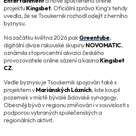
Entertainment
a nově spuštěného online
projektu
Kingsbet
. Oficiální zpráva King’s tehdy
uvedla, že se Tsoukernik rozhodl odejít z herního
byznysu.
Na začátku května 2026 pak
Greentube
,
digitální divize rakouské skupiny
NOVOMATIC
,
oznámila stoprocentní akvizici českého
provozovatele online sázení a kasina
Kingsbet
CZ
.
Vedle byznysu je Tsoukernik spojován také s
projektem v
Mariánských Lázních
, kde koupil
pozemek v místě bývalé židovské synagogy.
Obecněji bývá v regionu zmiňován i v souvislosti s
podporou vybraných společenských a
regionálních aktivit.