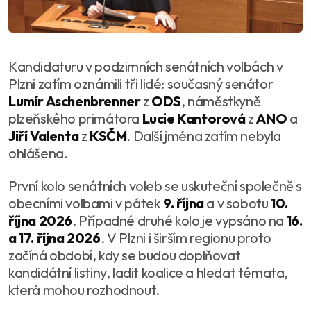
Kandidaturu v podzimních senátních volbách v
Plzni zatím oznámili tři lidé: současný senátor
Lumír Aschenbrenner
z
ODS
, náměstkyně
plzeňského primátora
Lucie Kantorová
z
ANO
a
Jiří Valenta
z
KSČM
. Další jména zatím nebyla
ohlášena.
První kolo senátních voleb se uskuteční společně s
obecními volbami v pátek
9. října
a v sobotu
10.
října 2026
. Případné druhé kolo je vypsáno na
16.
a 17. října 2026
. V Plzni i širším regionu proto
začíná období, kdy se budou doplňovat
kandidátní listiny, ladit koalice a hledat témata,
která mohou rozhodnout.