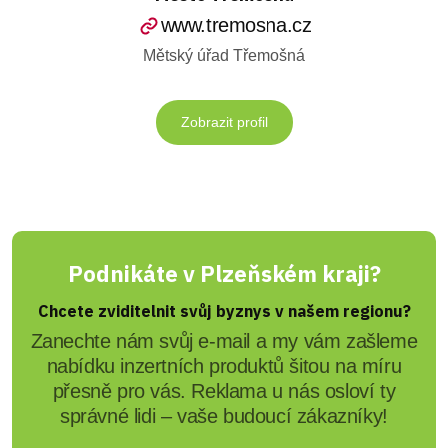
www.tremosna.cz
Mětský úřad Třemošná
Zobrazit profil
Podnikáte v Plzeňském kraji?
Chcete zviditelnit svůj byznys v našem regionu?
Zanechte nám svůj e-mail a my vám zašleme
nabídku inzertních produktů šitou na míru
přesně pro vás. Reklama u nás osloví ty
správné lidi – vaše budoucí zákazníky!