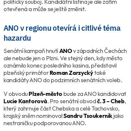
politický souboj. Kandidátní listina je ale zatím
otevřená a může se ještě změnit.
ANO v regionu otevírá i citlivé téma
hazardu
Senátní kampaň hnutí
ANO
v západních Čechách
ale nebude jen o Plzni. Ve stejný den, kdy město
oznámilo konec posledního kasina, představil
plzeňský primátor
Roman Zarzycký
také
kandidáty ANO do podzimních senátních voleb.
V obvodu
Plzeň-město
bude za ANO kandidovat
Lucie Kantorová
. Pro senátní obvod
č. 3 – Cheb
,
který zahrnuje část Chebska a celé Tachovsko,
krajský sněm nominoval
Sandru Tsoukernik
jako
nestraničku podporovanou ANO.