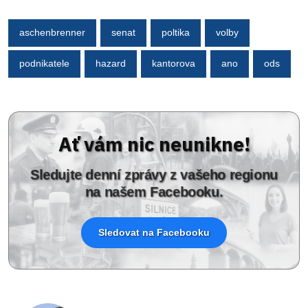
aschenbrenner
senat
poltika
volby
podnikatele
hazard
kantorova
ano
ods
Ať vám nic neunikne!
Sledujte denní zprávy z vašeho regionu
na našem Facebooku.
Sledovat na Facebooku