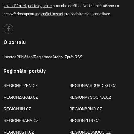
kalendář akcí
,
nabídky práce
a mnoho dalšího. Nabízí také účinnou a
cenově dostupnou
regionální inzerci
pro podnikatele i jednotlivce.
O portálu
Inzerce
Přihlášení
Registrace
Archiv Zpráv
RSS
Regionální portály
REGIONPLZEN.CZ
REGIONPARDUBICKO.CZ
REGIONZAPAD.CZ
REGIONVYSOCINA.CZ
REGIONJIH.CZ
REGIONBRNO.CZ
REGIONPRAHA.CZ
REGIONZLIN.CZ
REGIONUSTI.CZ
REGIONOLOMOUC.CZ