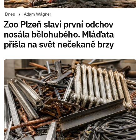
Dnes
Adam Wágner
Zoo Plzeň slaví první odchov
nosála bělohubého. Mláďata
přišla na svět nečekaně brzy