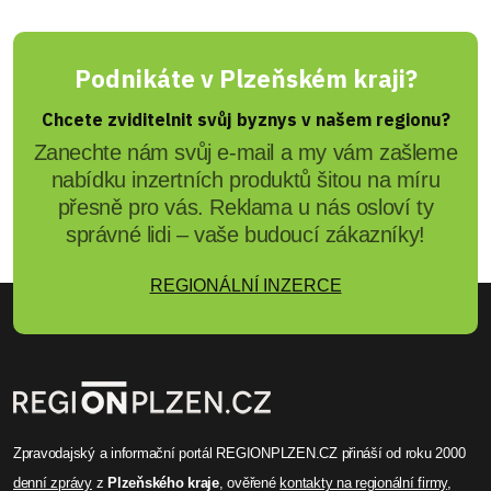
Podnikáte v Plzeňském kraji?
Chcete zviditelnit svůj byznys v našem regionu?
Zanechte nám svůj e-mail a my vám zašleme
nabídku inzertních produktů šitou na míru
přesně pro vás. Reklama u nás osloví ty
správné lidi – vaše budoucí zákazníky!
REGIONÁLNÍ INZERCE
Zpravodajský a informační portál REGIONPLZEN.CZ přináší od roku 2000
denní zprávy
z
Plzeňského kraje
, ověřené
kontakty na regionální firmy
,