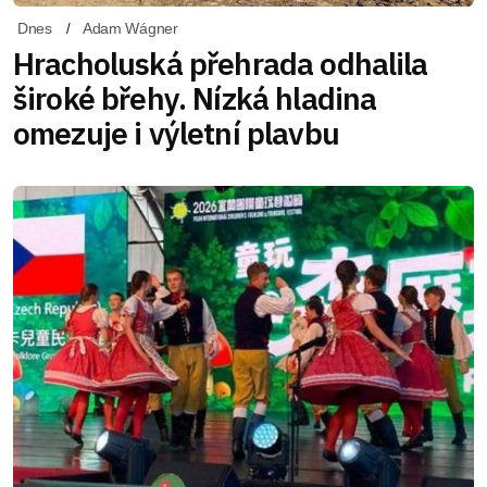
Dnes
Adam Wágner
Hracholuská přehrada odhalila
široké břehy. Nízká hladina
omezuje i výletní plavbu