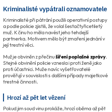
Kriminalisté vypátrali oznamovatele
Kriminalisté při pátrání použili operativní postupy
a podle policie zjistili, že volal šestačtyřicetiletý
muž. K činu ho měla navést jeho tehdejší
partnerka. Motivem mělo být zmaření jednání v
její trestní věci.
Muž je obviněn z přečinu
šíření poplašné zprávy
.
Stejné obvinění policie vznesla i proti ženě jako
proti účastnici. Muže navíc vyšetřovatelé
prověřují v souvislosti s dalšími případy majetkové
trestné činnosti.
Hrozí až pět let vězení
Pokud jim soud vinu prokáže, hrozí oběma až pět