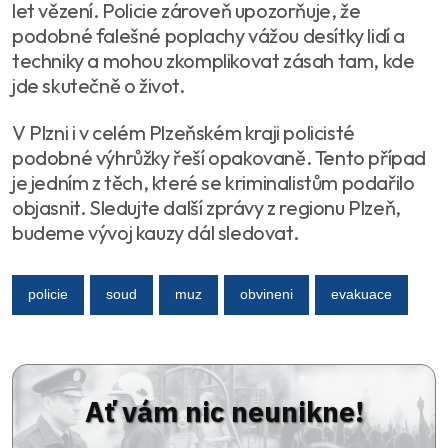
let vězení. Policie zároveň upozorňuje, že
podobné falešné poplachy vážou desítky lidí a
techniky a mohou zkomplikovat zásah tam, kde
jde skutečně o život.
V Plzni i v celém Plzeňském kraji policisté
podobné výhrůžky řeší opakovaně. Tento případ
je jedním z těch, které se kriminalistům podařilo
objasnit. Sledujte další zprávy z regionu Plzeň,
budeme vývoj kauzy dál sledovat.
policie
soud
muz
obvineni
evakuace
Ať vám nic neunikne!