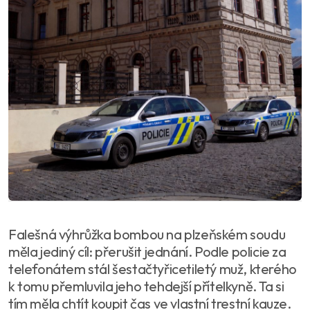
Falešná výhrůžka bombou na plzeňském soudu
měla jediný cíl: přerušit jednání. Podle policie za
telefonátem stál šestačtyřicetiletý muž, kterého
k tomu přemluvila jeho tehdejší přítelkyně. Ta si
tím měla chtít koupit čas ve vlastní trestní kauze.