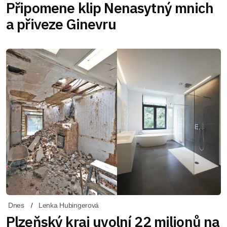
Připomene klip Nenasytný mnich
a přiveze Ginevru
Dnes
Lenka Hubingerová
Plzeňský kraj uvolní 22 milionů na