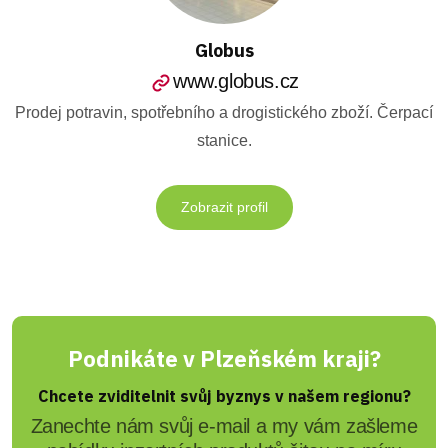
Globus
www.globus.cz
Prodej potravin, spotřebního a drogistického zboží. Čerpací
stanice.
Zobrazit profil
Podnikáte v Plzeňském kraji?
Chcete zviditelnit svůj byznys v našem regionu?
Zanechte nám svůj e-mail a my vám zašleme