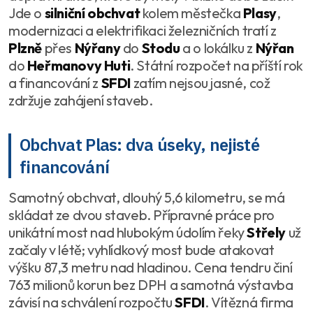
Jde o
silniční obchvat
kolem městečka
Plasy
,
modernizaci a elektrifikaci železničních tratí z
Plzně
přes
Nýřany
do
Stodu
a o lokálku z
Nýřan
do
Heřmanovy Huti
. Státní rozpočet na příští rok
a financování z
SFDI
zatím nejsou jasné, což
zdržuje zahájení staveb.
Obchvat Plas: dva úseky, nejisté
financování
Samotný obchvat, dlouhý 5,6 kilometru, se má
skládat ze dvou staveb. Přípravné práce pro
unikátní most nad hlubokým údolím řeky
Střely
už
začaly v létě; vyhlídkový most bude atakovat
výšku 87,3 metru nad hladinou. Cena tendru činí
763 milionů korun bez DPH a samotná výstavba
závisí na schválení rozpočtu
SFDI
. Vítězná firma