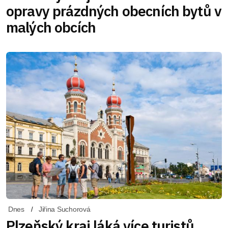
opravy prázdných obecních bytů v
malých obcích
Dnes
Jiřina Suchorová
Plzeňský kraj láká více turistů.