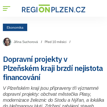
Ekonomika
Jiřina Suchorová
Před 10 měsíci
Dopravní projekty v
Plzeňském kraji brzdí nejistota
financování
V Plzeňském kraji jsou připraveny tři významné
dopravní projekty: obchvat městečka Plasy,
modernizace železnic do Stodu a Nýřan, a lokálka
do Heřmanovy Huti. Zdržení zahájení staveb