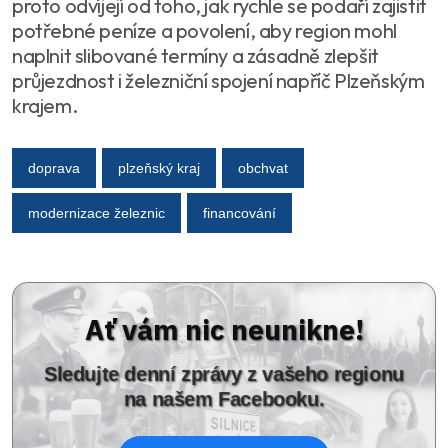
proto odvíjejí od toho, jak rychle se podaří zajistit
potřebné peníze a povolení, aby region mohl
naplnit slibované termíny a zásadně zlepšit
průjezdnost i železniční spojení napříč Plzeňským
krajem.
doprava
plzeňský kraj
obchvat
modernizace železnic
financování
Ať vám nic neunikne!
Sledujte denní zprávy z vašeho regionu
na našem Facebooku.