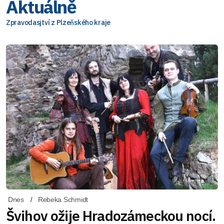
Aktuálně
Zpravodasjtví z Plzeňského kraje
Dnes
Rebeka Schmidt
Švihov ožije Hradozámeckou nocí.