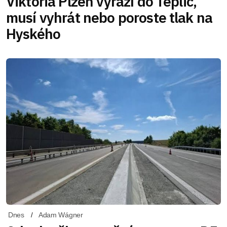
Viktoria Plzeň vyráží do Teplic,
musí vyhrát nebo poroste tlak na
Hyského
Dnes
Adam Wágner