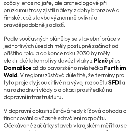
začaly letos na jaře, ale archeologové při
průzkumu trasy zjistili nálezy z doby bronzové a
římské, což stavbu významně ovlivní a
pravděpodobně ji odloží.
Podle současných plánů by se stavební práce v
jednotlivých úsecích měly postupně začínat od
příštího roku a do konce roku 2030 by měly
elektrické lokomotivy dovézt vlaky z
Plzně
přes
Domažlice
až do bavorského městečka
Furth im
Wald
. V regionu zůstává důležité, že termíny pro
tyto projekty jsou citlivé na vývoj rozpočtu
SFDI
a
na rozhodnutí vlády o alokaci prostředků na
dopravní infrastrukturu.
V dopravní oblasti zůstává tedy klíčová dohoda o
financování a včasné schválení rozpočtu.
Očekávané začátky staveb v krajském měřítku se