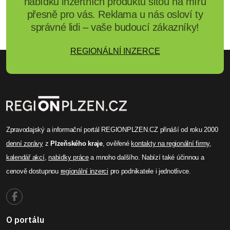
nabídku inzertních produktů šitou na míru
přesně pro vás. Reklama u nás osloví ty
správné lidi – vaše budoucí zákazníky!
REGIONÁLNÍ INZERCE
Zpravodajský a informační portál REGIONPLZEN.CZ přináší od roku 2000
denní zprávy
z
Plzeňského kraje
, ověřené
kontakty na regionální firmy
,
kalendář akcí
,
nabídky práce
a mnoho dalšího. Nabízí také účinnou a
cenově dostupnou
regionální inzerci
pro podnikatele i jednotlivce.
O portálu