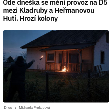
Ode dneška se mění provoz na D5
mezi Kladruby a Heřmanovou
Hutí. Hrozí kolony
Dnes
Michaela Prokopová