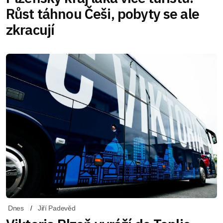
Růst táhnou Češi, pobyty se ale
zkracují
Dnes
Jiří Padevěd