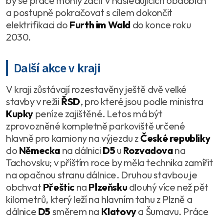
by se práce mohly začít v následujících obdobích
a postupně pokračovat s cílem dokončit
elektrifikaci do
Furth im Wald
do konce roku
2030.
Další akce v kraji
V kraji zůstávají rozestavěny ještě dvě velké
stavby v režii
ŘSD
, pro které jsou podle ministra
Kupky
peníze zajištěné. Letos má být
zprovozněné kompletně parkoviště určené
hlavně pro kamiony na výjezdu z
České republiky
do
Německa
na dálnici
D5
u
Rozvadova
na
Tachovsku; v příštím roce by měla technika zamířit
na opačnou stranu dálnice. Druhou stavbou je
obchvat
Přeštic
na
Plzeňsku
dlouhý více než pět
kilometrů, který leží na hlavním tahu z Plzně a
dálnice
D5
směrem na
Klatovy
a Šumavu. Práce