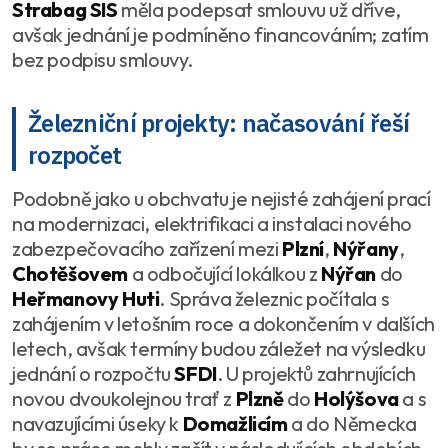
Strabag SIS
měla podepsat smlouvu už dříve,
avšak jednání je podmíněno financováním; zatím
bez podpisu smlouvy.
Železniční projekty: načasování řeší
rozpočet
Podobně jako u obchvatu je nejisté zahájení prací
na modernizaci, elektrifikaci a instalaci nového
zabezpečovacího zařízení mezi
Plzní
,
Nýřany
,
Chotěšovem
a odbočující lokálkou z
Nýřan
do
Heřmanovy Huti
. Správa železnic počítala s
zahájením v letošním roce a dokončením v dalších
letech, avšak termíny budou záležet na výsledku
jednání o rozpočtu
SFDI
. U projektů zahrnujících
novou dvoukolejnou trať z
Plzně
do
Holýšova
a s
navazujícími úseky k
Domažlicím
a do Německa