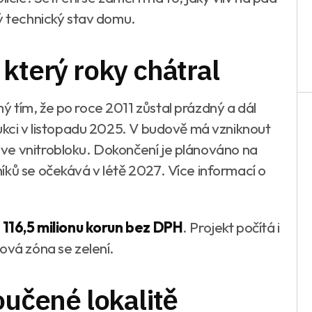
vý technický stav domu.
který roky chátral
 tím, že po roce 2011 zůstal prázdný a dál
rukci v listopadu 2025. V budově má vzniknout
 ve vnitrobloku. Dokončení je plánováno na
íků se očekává v létě 2027. Více informací o
a
116,5 milionu korun bez DPH
. Projekt počítá i
ová zóna se zelení.
oučené lokalitě