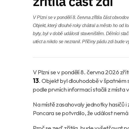
zřítila část zdi
V Plzni se v pondělí 8. června zřítila část obvodo
Objekt, který dlouhé roky chátral a město ho od 
byty, byl v době události staveništěm. Dělníci stač
utéct a nikdo se nezranil. Příčiny pádu zdi bude vy
V Plzni se v pondělí 8. června 2026 zř
13
. Objekt byl dlouhodobě v špatném s
podle prvních informací stačili z místa v
Na místě zasahovaly jednotky hasičů i
Poncara se potvrdilo, že událost nemá z
Proč se zeď zřítila, bude vyšetřovat pol