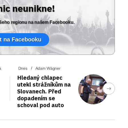
nic neunikne!
vašeho regionu na našem Facebooku.
t na Facebooku
á
Dnes
Adam Wágner
Hledaný chlapec
utekl strážníkům na
Slovanech. Před
dopadením se
schoval pod auto