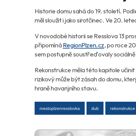
Historie domu sahá do 19. století. Podl
měl sloužit i jako sirotčinec. Ve 20. lete
V novodobé historii se Resslova 13 pros
připomíná
RegionPlzen.cz
, po roce 2
sem postupně soustřeďovaly sociálně 
Rekonstrukce měla této kapitole učinit p
rizikový může být zásah do domu, kter
hraně havarijního stavu.
mestoplzenresslovka
dub
rekonstrukce