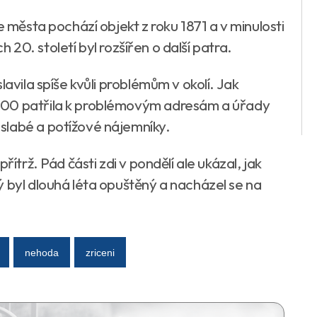
e města pochází objekt z roku 1871 a v minulosti
ch 20. století byl rozšířen o další patra.
lavila spíše kvůli problémům v okolí. Jak
000 patřila k problémovým adresám a úřady
slabé a potížové nájemníky.
řítrž. Pád části zdi v pondělí ale ukázal, jak
ý byl dlouhá léta opuštěný a nacházel se na
nehoda
zriceni