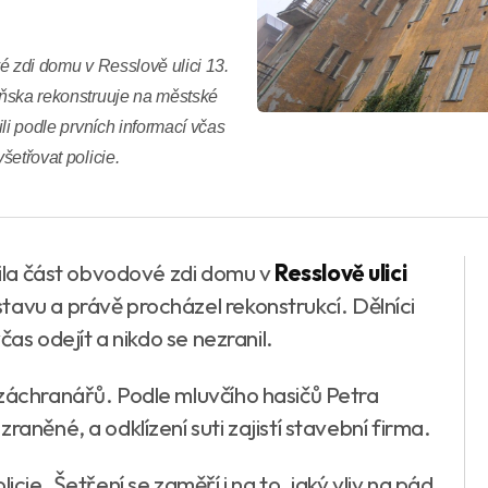
vé zdi domu v Resslově ulici 13.
loňska rekonstruuje na městské
ili podle prvních informací včas
šetřovat policie.
ítila část obvodové zdi domu v
Resslově ulici
tavu a právě procházel rekonstrukcí. Dělníci
čas odejít a nikdo se nezranil.
 záchranářů. Podle mluvčího hasičů Petra
raněné, a odklízení suti zajistí stavební firma.
icie. Šetření se zaměří i na to, jaký vliv na pád