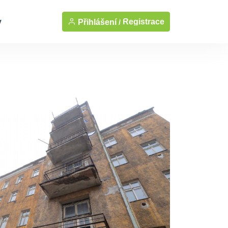
y
Registrace
Přihlášení /