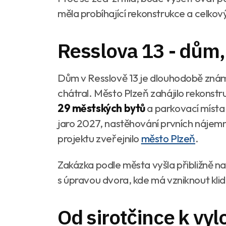
měla probíhající rekonstrukce a celko
Resslova 13 - dům, 
Dům v Resslově 13 je dlouhodobě známý
chátral. Město Plzeň zahájilo rekonst
29 městských bytů
a parkovací místa
jaro 2027, nastěhování prvních nájemn
projektu zveřejnilo
město Plzeň
.
Zakázka podle města vyšla přibližně n
s úpravou dvora, kde má vzniknout klid
Od sirotčince k vyl