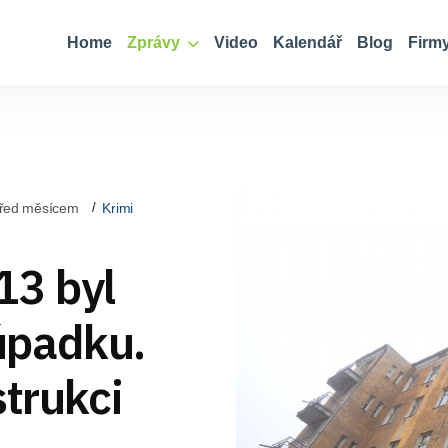
Home
Zprávy
Video
Kalendář
Blog
Firm
řed měsícem
Krimi
13 byl
úpadku.
strukci