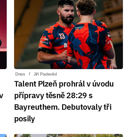
Dnes
Jiří Padevěd
Talent Plzeň prohrál v úvodu
v
přípravy těsně 28:29 s
Bayreuthem. Debutovaly tři
posily