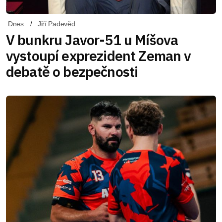
Dnes
Jiří Padevěd
V bunkru Javor-51 u Míšova
vystoupí exprezident Zeman v
debatě o bezpečnosti