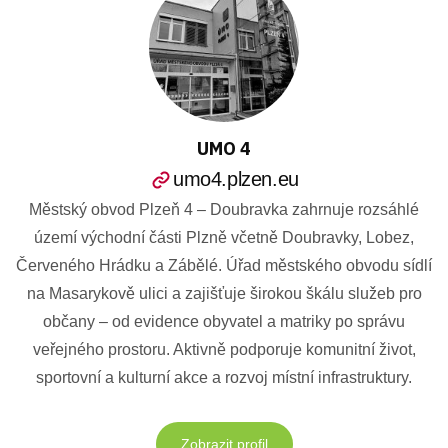
UMO 4
umo4.plzen.eu
Městský obvod Plzeň 4 – Doubravka zahrnuje rozsáhlé
území východní části Plzně včetně Doubravky, Lobez,
Červeného Hrádku a Zábělé. Úřad městského obvodu sídlí
na Masarykově ulici a zajišťuje širokou škálu služeb pro
občany – od evidence obyvatel a matriky po správu
veřejného prostoru. Aktivně podporuje komunitní život,
sportovní a kulturní akce a rozvoj místní infrastruktury.
Zobrazit profil