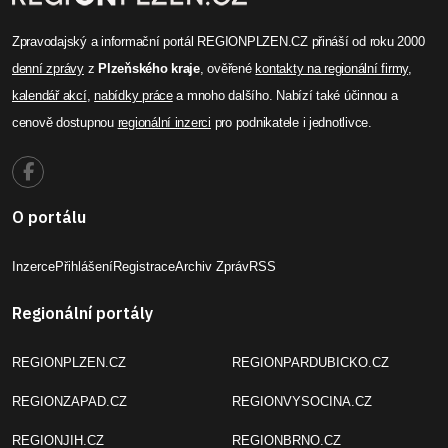
Zpravodajský a informační portál REGIONPLZEN.CZ přináší od roku 2000
denní zprávy
z
Plzeňského kraje
, ověřené
kontakty na regionální firmy
,
kalendář akcí
,
nabídky práce
a mnoho dalšího. Nabízí také účinnou a
cenově dostupnou
regionální inzerci
pro podnikatele i jednotlivce.
O portálu
Inzerce
Přihlášení
Registrace
Archiv Zpráv
RSS
Regionální portály
REGIONPLZEN.CZ
REGIONPARDUBICKO.CZ
REGIONZAPAD.CZ
REGIONVYSOCINA.CZ
REGIONJIH.CZ
REGIONBRNO.CZ