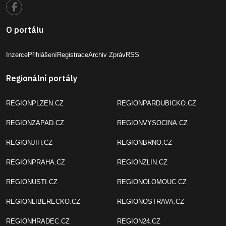
O portálu
Inzerce
Přihlášení
Registrace
Archiv Zpráv
RSS
Regionální portály
REGIONPLZEN.CZ
REGIONPARDUBICKO.CZ
REGIONZAPAD.CZ
REGIONVYSOCINA.CZ
REGIONJIH.CZ
REGIONBRNO.CZ
REGIONPRAHA.CZ
REGIONZLIN.CZ
REGIONUSTI.CZ
REGIONOLOMOUC.CZ
REGIONLIBERECKO.CZ
REGIONOSTRAVA.CZ
REGIONHRADEC.CZ
REGION24.CZ