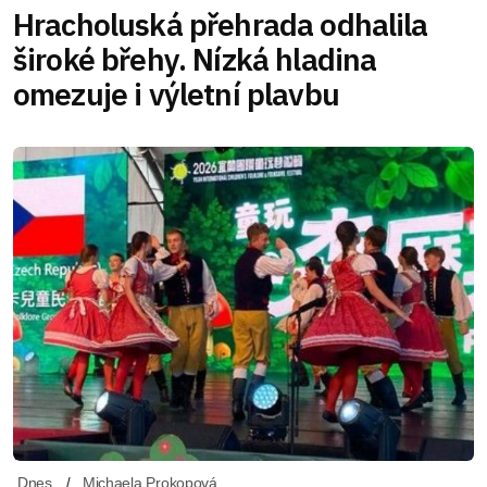
Hracholuská přehrada odhalila
široké břehy. Nízká hladina
omezuje i výletní plavbu
Dnes
Michaela Prokopová