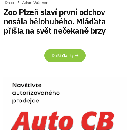
Dnes
Adam Wágner
Zoo Plzeň slaví první odchov
nosála bělohubého. Mláďata
přišla na svět nečekaně brzy
Další články