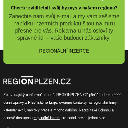
Chcete zviditelnit svůj byznys v našem regionu?
Zanechte nám svůj e-mail a my vám zašleme
nabídku inzertních produktů šitou na míru
přesně pro vás. Reklama u nás osloví ty
správné lidi – vaše budoucí zákazníky!
REGIONÁLNÍ INZERCE
Zpravodajský a informační portál REGIONPLZEN.CZ přináší od roku 2000
denní zprávy
z
Plzeňského kraje
, ověřené
kontakty na regionální firmy
,
kalendář akcí
,
nabídky práce
a mnoho dalšího. Nabízí také účinnou a
cenově dostupnou
regionální inzerci
pro podnikatele i jednotlivce.