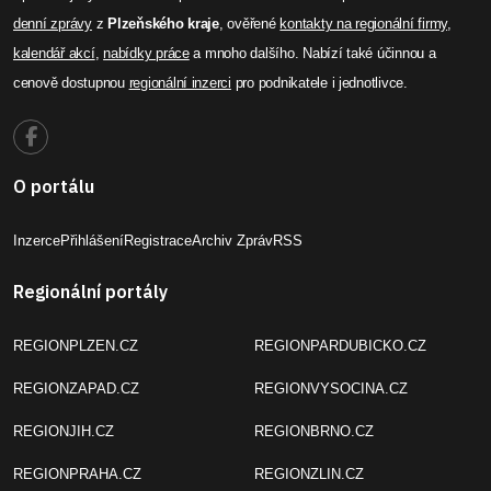
denní zprávy
z
Plzeňského kraje
, ověřené
kontakty na regionální firmy
,
kalendář akcí
,
nabídky práce
a mnoho dalšího. Nabízí také účinnou a
cenově dostupnou
regionální inzerci
pro podnikatele i jednotlivce.
O portálu
Inzerce
Přihlášení
Registrace
Archiv Zpráv
RSS
Regionální portály
REGIONPLZEN.CZ
REGIONPARDUBICKO.CZ
REGIONZAPAD.CZ
REGIONVYSOCINA.CZ
REGIONJIH.CZ
REGIONBRNO.CZ
REGIONPRAHA.CZ
REGIONZLIN.CZ