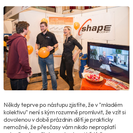
Někdy teprve po nástupu zjistíte, že v "mladém
kolektivu" není s kým rozumně promluvit, že vzít si
dovolenou v době prázdnin dětí je prakticky
nemožné, že přesčasy vám nikdo neproplatí