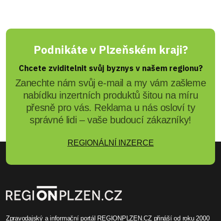
Podnikáte v Plzeňském kraji?
Chcete zviditelnit svůj byznys v našem regionu?
Zanechte nám svůj e-mail a my vám zašleme
nabídku inzertních produktů šitou na míru
přesně pro vás. Reklama u nás osloví ty
správné lidi – vaše budoucí zákazníky!
REGIONÁLNÍ INZERCE
Zpravodajský a informační portál REGIONPLZEN.CZ přináší od roku 2000