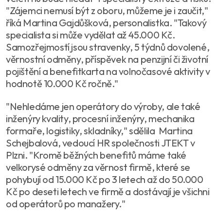
"Zájemci nemusí být z oboru, můžeme je i zaučit,"
říká Martina Gajdůšková, personalistka. "Takový
specialista si může vydělat až 45.000 Kč.
Samozřejmostí jsou stravenky, 5 týdnů dovolené,
věrnostní odměny, příspěvek na penzijní či životní
pojištění a benefitkarta na volnočasové aktivity v
hodnotě 10.000 Kč ročně."
"Nehledáme jen operátory do výroby, ale také
inženýry kvality, procesní inženýry, mechanika
formaře, logistiky, skladníky," sdělila Martina
Schejbalová, vedoucí HR společnosti JTEKT v
Plzni. "Kromě běžných benefitů máme také
velkorysé odměny za věrnost firmě, které se
pohybují od 15.000 Kč po 3 letech až do 50.000
Kč po deseti letech ve firmě a dostávají je všichni
od operátorů po manažery."