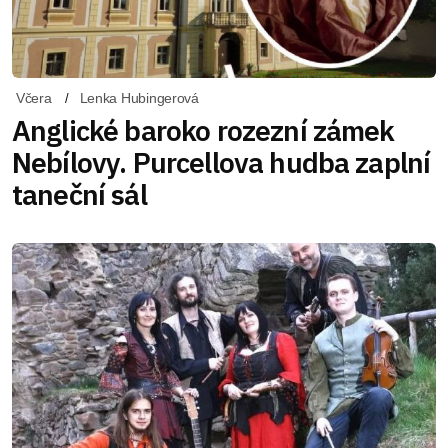
Včera
Lenka Hubingerová
Anglické baroko rozezní zámek
Nebílovy. Purcellova hudba zaplní
taneční sál