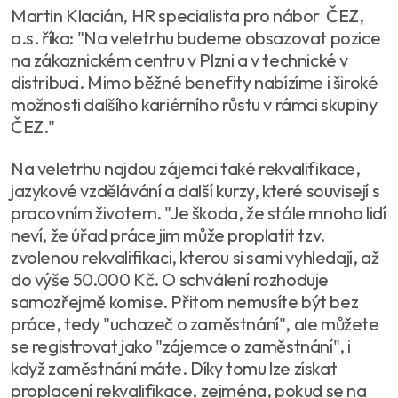
Martin Klacián, HR specialista pro nábor ČEZ,
a.s. říka: "Na veletrhu budeme obsazovat pozice
na zákaznickém centru v Plzni a v technické v
distribuci. Mimo běžné benefity nabízíme i široké
možnosti dalšího kariérního růstu v rámci skupiny
ČEZ."
Na veletrhu najdou zájemci také rekvalifikace,
jazykové vzdělávání a další kurzy, které souvisejí s
pracovním životem. "Je škoda, že stále mnoho lidí
neví, že úřad práce jim může proplatit tzv.
zvolenou rekvalifikaci, kterou si sami vyhledají, až
do výše 50.000 Kč. O schválení rozhoduje
samozřejmě komise. Přitom nemusíte být bez
práce, tedy "uchazeč o zaměstnání", ale můžete
se registrovat jako "zájemce o zaměstnání", i
když zaměstnání máte. Díky tomu lze získat
proplacení rekvalifikace, zejména, pokud se na