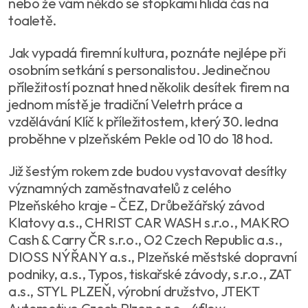
nebo že vám někdo se stopkami hlídá čas na
toaletě.
Jak vypadá firemní kultura, poznáte nejlépe při
osobním setkání s personalistou. Jedinečnou
příležitostí poznat hned několik desítek firem na
jednom místě je tradiční Veletrh práce a
vzdělávání Klíč k příležitostem, který 30. ledna
proběhne v plzeňském Pekle od 10 do 18 hod.
Již šestým rokem zde budou vystavovat desítky
významných zaměstnavatelů z celého
Plzeňského kraje - ČEZ, Drůbežářský závod
Klatovy a.s., CHRIST CAR WASH s.r.o., MAKRO
Cash & Carry ČR s.r.o., O2 Czech Republic a.s.,
DIOSS NÝŘANY a.s., Plzeňské městské dopravní
podniky, a.s., Typos, tiskařské závody, s.r.o., ZAT
a.s., STYL PLZEŇ, výrobní družstvo, JTEKT