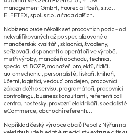
Automotive Czech Plzen s.r.o., 4flow
management GmbH, Faurecia Plzeň, s.r.o.,
ELFETEX, spol. s r.o. a řada dalších.
Nabízeno bude několik set pracovních pozic - od
nekvalifikovaných až po specializované a
manažerské: kvalitáři, skladníci, švadleny,
seřizovači, disponenti a operátoři ve výrobě,
mistři výroby, manažeři obchodu, technici,
specialisti BOZP, manažeři projektů, řidiči,
automechanici, personalisté, tiskaři, knihaři,
účetní, logistici, vedoucí prodejen, pracovníci
zákaznického servisu, programátoři, pracovníci
controllingu, business konzultanti, referenti call
centra, hostesky, provozní elektrikáři, specialisté
eCommerce, obchodní referenti...
Například český výrobce obalů Pebal z Nýřan na
veletrhu bude hledat 4 specialisty extruze a tisku.