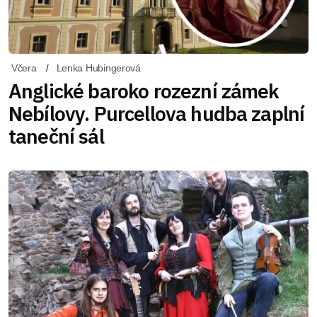
Včera
Lenka Hubingerová
Anglické baroko rozezní zámek
Nebílovy. Purcellova hudba zaplní
taneční sál