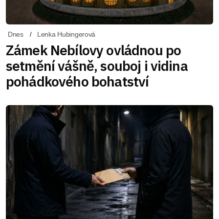
Dnes
Lenka Hubingerová
Zámek Nebílovy ovládnou po
setmění vášně, souboj i vidina
pohádkového bohatství