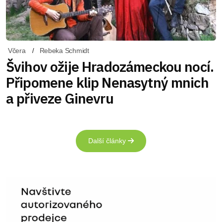
Včera
Rebeka Schmidt
Švihov ožije Hradozámeckou nocí.
Připomene klip Nenasytný mnich
a přiveze Ginevru
Další články