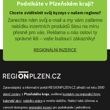
Podnikáte v Plzeňském kraji?
Chcete zviditelnit svůj byznys v našem regionu?
Zanechte nám svůj e-mail a my vám zašleme
nabídku inzertních produktů šitou na míru
přesně pro vás. Reklama u nás osloví ty
správné lidi – vaše budoucí zákazníky!
REGIONÁLNÍ INZERCE
Zpravodajský a informační portál REGIONPLZEN.CZ přináší od roku 2000
denní zprávy
z
Plzeňského kraje
, ověřené
kontakty na regionální firmy
,
kalendář akcí
,
nabídky práce
a mnoho dalšího. Nabízí také účinnou a
cenově dostupnou
regionální inzerci
pro podnikatele i jednotlivce.