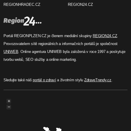
REGIONHRADEC.CZ
REGION24.CZ
Portál REGIONPLZEN.CZ je členem mediální skupiny
REGION24.CZ
.
Provozovatelem sítě regionálních a informačních portálů je společnost
UNIWEB
. Online agentura UNIWEB byla založená v roce 1997 a poskytuje
tvorbu webů, SEO služby a online marketing.
Sledujte také náš
portál o zdraví
a životním stylu
ZdraveTrendy.cz
.
+
−