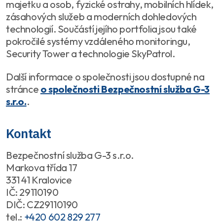
majetku a osob, fyzické ostrahy, mobilních hlídek,
zásahových služeb a moderních dohledových
technologií. Součástí jejího portfolia jsou také
pokročilé systémy vzdáleného monitoringu,
Security Tower a technologie SkyPatrol.
Další informace o společnosti jsou dostupné na
stránce
o společnosti Bezpečnostní služba G-3
s.r.o.
.
Kontakt
Bezpečnostní služba G-3 s.r.o.
Markova třída 17
331 41 Kralovice
IČ: 29110190
DIČ: CZ29110190
tel.:
+420 602 829 277