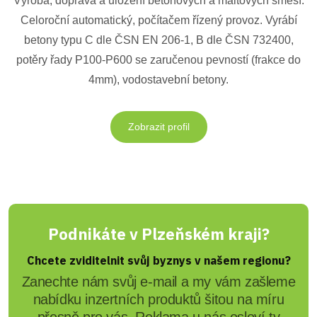
Výroba, doprava a uložení betonových a maltových směsí.
Celoroční automatický, počítačem řízený provoz. Vyrábí
betony typu C dle ČSN EN 206-1, B dle ČSN 732400,
potěry řady P100-P600 se zaručenou pevností (frakce do
4mm), vodostavební betony.
Zobrazit profil
Podnikáte v Plzeňském kraji?
Chcete zviditelnit svůj byznys v našem regionu?
Zanechte nám svůj e-mail a my vám zašleme
nabídku inzertních produktů šitou na míru