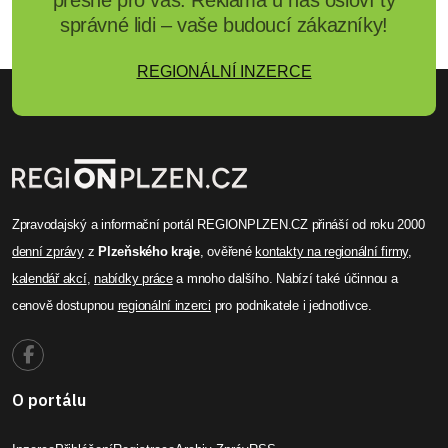
přesně pro vás. Reklama u nás osloví ty
správné lidi – vaše budoucí zákazníky!
REGIONÁLNÍ INZERCE
Zpravodajský a informační portál REGIONPLZEN.CZ přináší od roku 2000
denní zprávy
z
Plzeňského kraje
, ověřené
kontakty na regionální firmy
,
kalendář akcí
,
nabídky práce
a mnoho dalšího. Nabízí také účinnou a
cenově dostupnou
regionální inzerci
pro podnikatele i jednotlivce.
O portálu