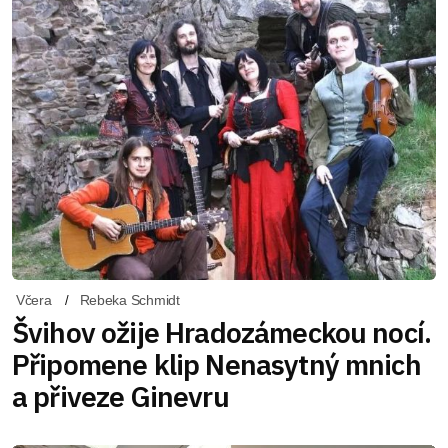
Včera
Rebeka Schmidt
Švihov ožije Hradozámeckou nocí.
Připomene klip Nenasytný mnich
a přiveze Ginevru