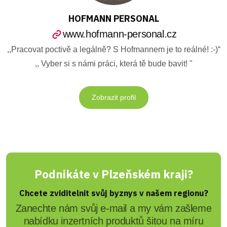
HOFMANN PERSONAL
www.hofmann-personal.cz
,,Pracovat poctivě a legálně? S Hofmannem je to reálné! :-)“
,, Vyber si s námi práci, která tě bude bavit! "
Zobrazit profil
Podnikáte v Plzeňském kraji?
Chcete zviditelnit svůj byznys v našem regionu?
Zanechte nám svůj e-mail a my vám zašleme
nabídku inzertních produktů šitou na míru