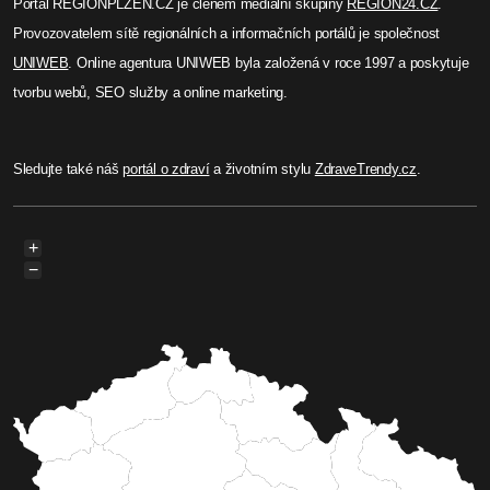
Portál REGIONPLZEN.CZ je členem mediální skupiny
REGION24.CZ
.
Provozovatelem sítě regionálních a informačních portálů je společnost
UNIWEB
. Online agentura UNIWEB byla založená v roce 1997 a poskytuje
tvorbu webů, SEO služby a online marketing.
Sledujte také náš
portál o zdraví
a životním stylu
ZdraveTrendy.cz
.
+
−