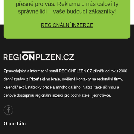
přesně pro vás. Reklama u nás osloví ty
správné lidi – vaše budoucí zákazníky!
REGIONÁLNÍ INZERCE
Zpravodajský a informační portál REGIONPLZEN.CZ přináší od roku 2000
denní zprávy
z
Plzeňského kraje
, ověřené
kontakty na regionální firmy
,
kalendář akcí
,
nabídky práce
a mnoho dalšího. Nabízí také účinnou a
cenově dostupnou
regionální inzerci
pro podnikatele i jednotlivce.
O portálu