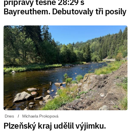
přípravy těsně 28:29 s
Bayreuthem. Debutovaly tři posily
Dnes
Michaela Prokopová
Plzeňský kraj udělil výjimku.