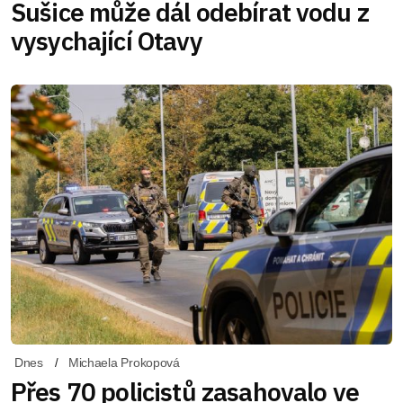
Sušice může dál odebírat vodu z
vysychající Otavy
Dnes
Michaela Prokopová
Přes 70 policistů zasahovalo ve