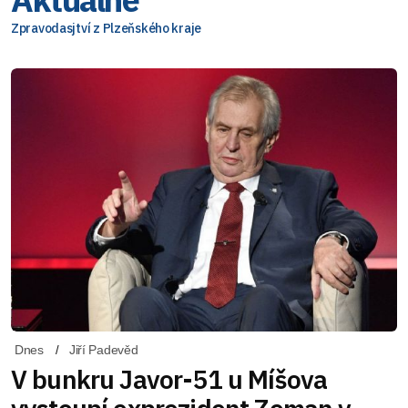
Zpravodasjtví z Plzeňského kraje
Dnes
Jiří Padevěd
V bunkru Javor-51 u Míšova