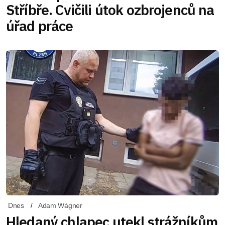
Stříbře. Cvičili útok ozbrojenců na
úřad práce
Dnes
Adam Wágner
Hledaný chlapec utekl strážníkům