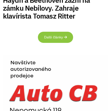
Haydn a Beethoven zazní na
zámku Nebílovy. Zahraje
klavírista Tomasz Ritter
Další články