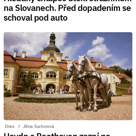
na Slovanech. Před dopadením se
schoval pod auto
Dnes
Jiřina Suchorová