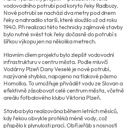
vodovodního potrubí pod koryto řeky Radbuzy.
Nové potrubí se nachází dva metry pod dnem
řeky a nahradilo starší, které sloužilo už od roku
1940. Při realizaci této technicky zajímavé stavby
bylo nutné svést tok řeky dočasně do potrubí s
šířkou výkopu jen na několika metrech.
Hlavním cílem projektu bylo zlepšit vodovodní
infrastrukturu v centru města. Podle mluvčí
Vodárny Plzeň Dany Veselé je nové potrubí,
nazývané shybka, napojeno na tlakové pásmo
Homolka. To umožňuje přivádět vodu ze Slovan a
efektivně zásobovat celé centrum města, včetně
areálu fotbalového klubu Viktoria Plzeň.
Stavba byla realizována během letních měsíců,
kdy řekou obvykle protéká méně vody, což
přispělo k plynulosti prací. Obří jeřáb s nosností