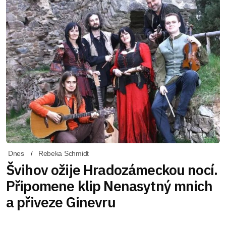
Dnes
Rebeka Schmidt
Švihov ožije Hradozámeckou nocí.
Připomene klip Nenasytný mnich
a přiveze Ginevru