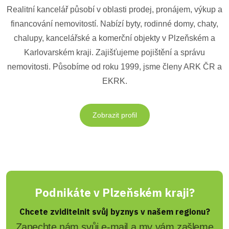
Realitní kancelář působí v oblasti prodej, pronájem, výkup a
financování nemovitostí. Nabízí byty, rodinné domy, chaty,
chalupy, kancelářské a komerční objekty v Plzeňském a
Karlovarském kraji. Zajišťujeme pojištění a správu
nemovitosti. Působíme od roku 1999, jsme členy ARK ČR a
EKRK.
Zobrazit profil
Podnikáte v Plzeňském kraji?
Chcete zviditelnit svůj byznys v našem regionu?
Zanechte nám svůj e-mail a my vám zašleme