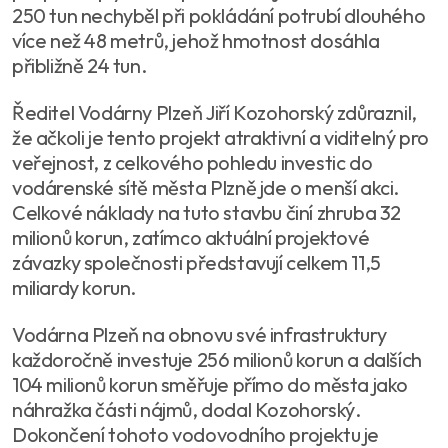
250 tun nechyběl při pokládání potrubí dlouhého
více než 48 metrů, jehož hmotnost dosáhla
přibližně 24 tun.
Ředitel Vodárny Plzeň Jiří Kozohorský zdůraznil,
že ačkoli je tento projekt atraktivní a viditelný pro
veřejnost, z celkového pohledu investic do
vodárenské sítě města Plzně jde o menší akci.
Celkové náklady na tuto stavbu činí zhruba 32
milionů korun, zatímco aktuální projektové
závazky společnosti představují celkem 11,5
miliardy korun.
Vodárna Plzeň na obnovu své infrastruktury
každoročně investuje 256 milionů korun a dalších
104 milionů korun směřuje přímo do města jako
náhražka části nájmů, dodal Kozohorský.
Dokončení tohoto vodovodního projektu je