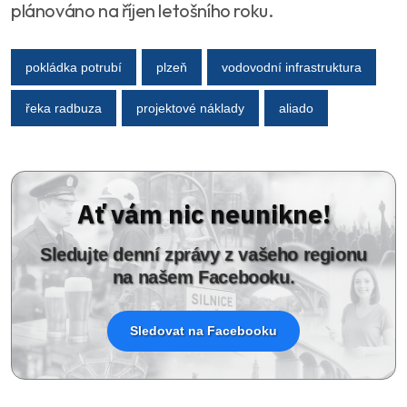
plánováno na říjen letošního roku.
pokládka potrubí
plzeň
vodovodní infrastruktura
řeka radbuza
projektové náklady
aliado
Ať vám nic neunikne!
Sledujte denní zprávy z vašeho regionu
na našem Facebooku.
Sledovat na Facebooku