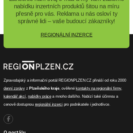
nabídku inzertních produktů šitou na míru
přesně pro vás. Reklama u nás osloví ty
správné lidi – vaše budoucí zákazníky!
REGIONÁLNÍ INZERCE
Zpravodajský a informační portál REGIONPLZEN.CZ přináší od roku 2000
denní zprávy
z
Plzeňského kraje
, ověřené
kontakty na regionální firmy
,
kalendář akcí
,
nabídky práce
a mnoho dalšího. Nabízí také účinnou a
cenově dostupnou
regionální inzerci
pro podnikatele i jednotlivce.
O portálu