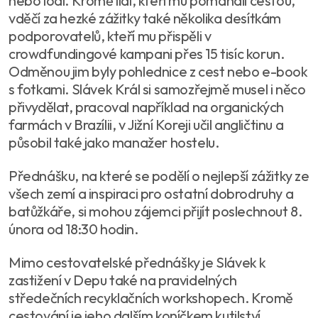
nebo lodí. Kromě lidí, kteří mu pomáhali cestou,
vděčí za hezké zážitky také několika desítkám
podporovatelů, kteří mu přispěli v
crowdfundingové kampani přes 15 tisíc korun.
Odměnou jim byly pohlednice z cest nebo e-book
s fotkami. Slávek Král si samozřejmě musel i něco
přivydělat, pracoval například na organických
farmách v Brazílii, v Jižní Koreji učil angličtinu a
působil také jako manažer hostelu.
Přednášku, na které se podělí o nejlepší zážitky ze
všech zemí a inspiraci pro ostatní dobrodruhy a
batůžkáře, si mohou zájemci přijít poslechnout 8.
února od 18:30 hodin.
Mimo cestovatelské přednášky je Slávek k
zastižení v Depu také na pravidelných
středečních recyklačních workshopech. Kromě
cestování je jeho dalším koníčkem kutilství,