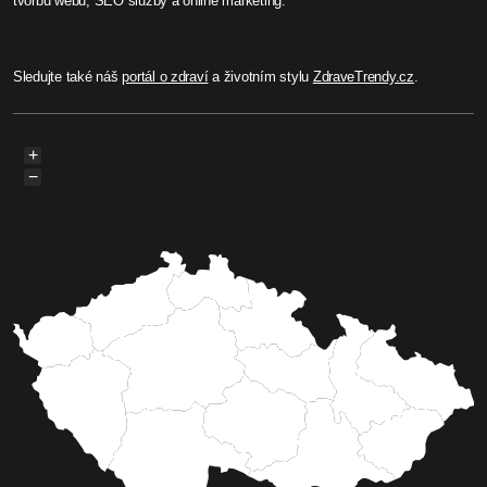
tvorbu webů, SEO služby a online marketing.
Sledujte také náš
portál o zdraví
a životním stylu
ZdraveTrendy.cz
.
+
−