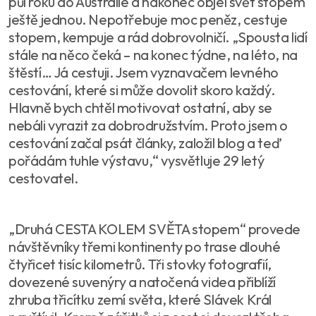
půl roku do Austrálie a nakonec objel svět stopem
ještě jednou. Nepotřebuje moc peněz, cestuje
stopem, kempuje a rád dobrovolničí. „Spousta lidí
stále na něco čeká – na konec týdne, na léto, na
štěstí… Já cestuji. Jsem vyznavačem levného
cestování, které si může dovolit skoro každý.
Hlavně bych chtěl motivovat ostatní, aby se
nebáli vyrazit za dobrodružstvím. Proto jsem o
cestování začal psát články, založil blog a teď
pořádám tuhle výstavu,“ vysvětluje 29 letý
cestovatel.
„Druhá CESTA KOLEM SVĚTA stopem“ provede
návštěvníky třemi kontinenty po trase dlouhé
čtyřicet tisíc kilometrů. Tři stovky fotografií,
dovezené suvenýry a natočená videa přiblíží
zhruba třicítku zemí světa, které Slávek Král