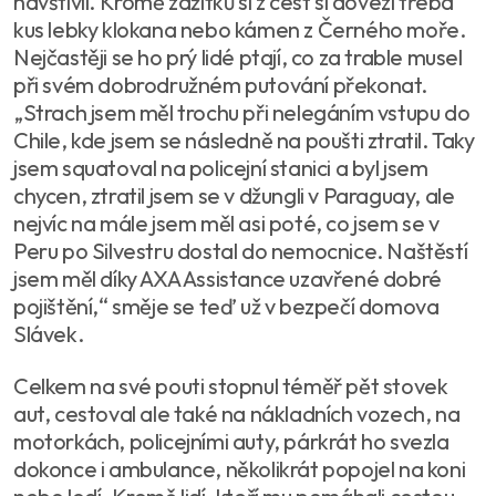
navštívil. Kromě zážitků si z cest si dovezl třeba
kus lebky klokana nebo kámen z Černého moře.
Nejčastěji se ho prý lidé ptají, co za trable musel
při svém dobrodružném putování překonat.
„Strach jsem měl trochu při nelegáním vstupu do
Chile, kde jsem se následně na poušti ztratil. Taky
jsem squatoval na policejní stanici a byl jsem
chycen, ztratil jsem se v džungli v Paraguay, ale
nejvíc na mále jsem měl asi poté, co jsem se v
Peru po Silvestru dostal do nemocnice. Naštěstí
jsem měl díky AXA Assistance uzavřené dobré
pojištění,“ směje se teď už v bezpečí domova
Slávek.
Celkem na své pouti stopnul téměř pět stovek
aut, cestoval ale také na nákladních vozech, na
motorkách, policejními auty, párkrát ho svezla
dokonce i ambulance, několikrát popojel na koni