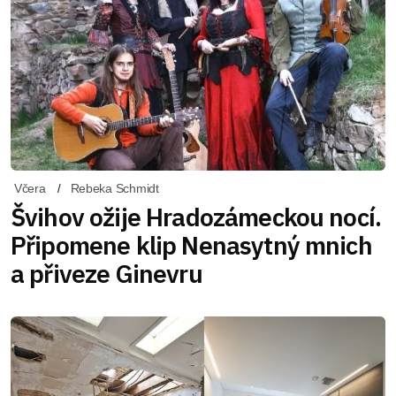
Včera
Rebeka Schmidt
Švihov ožije Hradozámeckou nocí.
Připomene klip Nenasytný mnich
a přiveze Ginevru