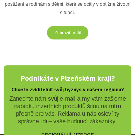
postižení a rodinám s dětmi, které se ocitly v obtížné životní
situaci.
Zobrazit profil
Podnikáte v Plzeňském kraji?
Chcete zviditelnit svůj byznys v našem regionu?
Zanechte nám svůj e-mail a my vám zašleme
nabídku inzertních produktů šitou na míru
přesně pro vás. Reklama u nás osloví ty
správné lidi – vaše budoucí zákazníky!