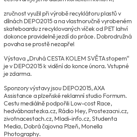
zručnost využil při výrobě recyklátoru plastů v
dílnách DEPO2015 a na vlastnoručně vyrobeném
skateboardu z recyklovaných víček od PET lahví
dokonce pravidelně jezdí do práce. Dobrodružná
povaha se prostě nezapře!
Výstava „Druhá CESTA KOLEM SVĚTA stopem“
je v DEPO2015 k vidění do konce února. Vstupné
je zdarma.
Sponzory výstavy jsou DEPO2015, AXA
Assistance a plzeňské reklamní studio Formum.
Cestu mediálně podpořili Low-cost Race,
hedvábnastezka.cz, Rádio Hey, Prostezacni.cz,
zivotnacestach.cz, Mladi-info.cz, Studenta
Media, Dobrá čajovna Plzeň, Monella
Photography.