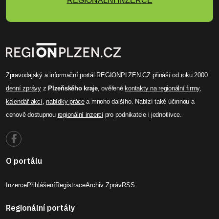
REGIONÁLNÍ INZERCE
Zpravodajský a informační portál REGIONPLZEN.CZ přináší od roku 2000
denní zprávy
z
Plzeňského kraje
, ověřené
kontakty na regionální firmy
,
kalendář akcí
,
nabídky práce
a mnoho dalšího. Nabízí také účinnou a
cenově dostupnou
regionální inzerci
pro podnikatele i jednotlivce.
O portálu
Inzerce
Přihlášení
Registrace
Archiv Zpráv
RSS
Regionální portály